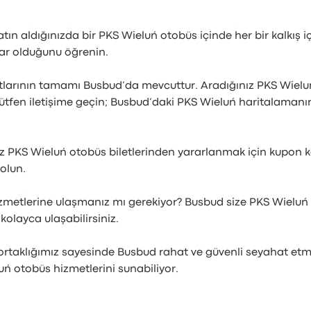
atın aldığınızda bir PKS Wieluń otobüs içinde her bir kalkış iç
lar olduğunu öğrenin.
larının tamamı Busbud’da mevcuttur. Aradığınız PKS Wielu
tfen iletişime geçin; Busbud’daki PKS Wieluń haritalamanı
uz PKS Wieluń otobüs biletlerinden yararlanmak için kupon
olun.
zmetlerine ulaşmanız mı gerekiyor? Busbud size PKS Wieluń
kolayca ulaşabilirsiniz.
ş ortaklığımız sayesinde Busbud rahat ve güvenli seyahat e
luń otobüs hizmetlerini sunabiliyor.