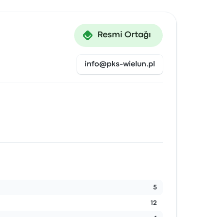
Resmi Ortağı
info@pks-wielun.pl
5
12