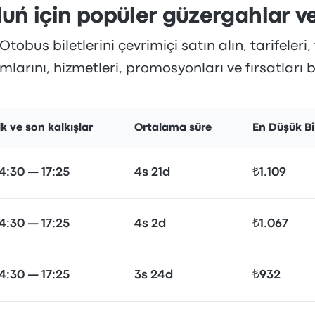
uń için popüler güzergahlar ve
obüs biletlerini çevrimiçi satın alın, tarifeleri, 
larını, hizmetleri, promosyonları ve fırsatları 
lk ve son kalkışlar
Ortalama süre
En Düşük Bil
14:30 — 17:25
4s 21d
₺1.109
14:30 — 17:25
4s 2d
₺1.067
14:30 — 17:25
3s 24d
₺932