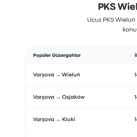
PKS Wiel
Ucuz PKS Wieluń Ot
konum
Popüler Güzergahlar
İ
Varşova → Wieluń
Varşova → Osjaków
Varşova → Kluki