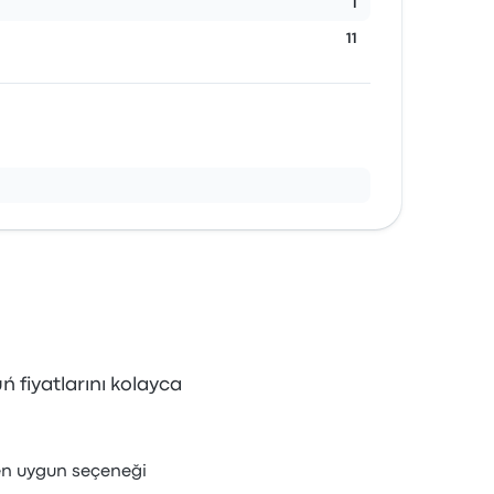
1
11
ń fiyatlarını kolayca
 en uygun seçeneği