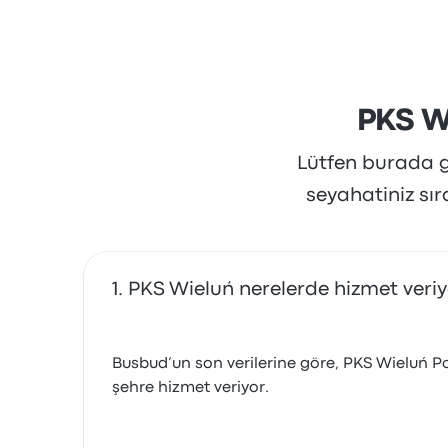
PKS W
Lütfen burada gö
seyahatiniz sı
PKS Wieluń nerelerde hizmet veriy
Busbud’un son verilerine göre, PKS Wieluń Po
şehre hizmet veriyor.