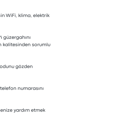
in WiFi, klima, elektrik
ń güzergahını
n kalitesinden sorumlu
 kodunu gözden
 telefon numarasını
tmenize yardım etmek