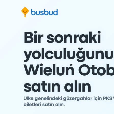
Arama formuna geç
Alt bilgiye geç
İçeriğe geç
Bir sonraki
yolculuğunu
Wieluń Otobü
satın alın
Ülke genelindeki güzergahlar için PKS 
biletleri satın alın.