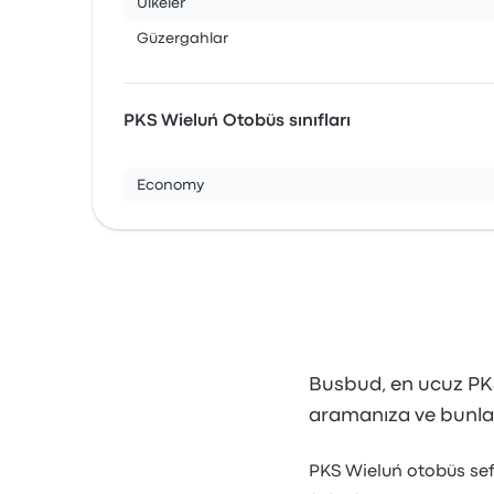
Ülkeler
Güzergahlar
PKS Wieluń Otobüs sınıfları
Economy
Busbud, en ucuz PKS 
aramanıza ve bunla
PKS Wieluń otobüs sefe