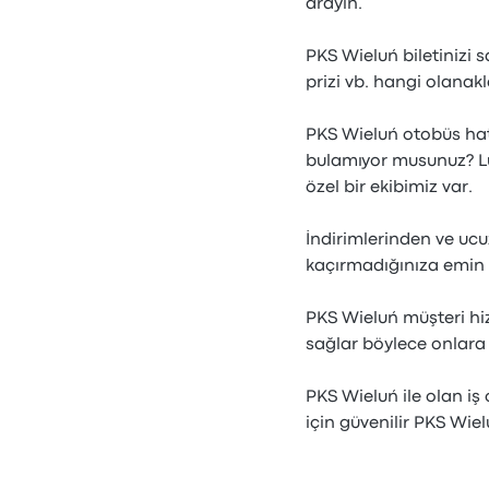
arayın.
PKS Wieluń biletinizi s
prizi vb. hangi olanak
PKS Wieluń otobüs hat
bulamıyor musunuz? Lü
özel bir ekibimiz var.
İndirimlerinden ve uc
kaçırmadığınıza emin 
PKS Wieluń müşteri hi
sağlar böylece onlara 
PKS Wieluń ile olan i
için güvenilir PKS Wie