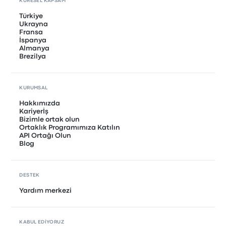
KÜRESEL KAPSAM
Türkiye
Ukrayna
Fransa
İspanya
Almanya
Brezilya
KURUMSAL
Hakkımızda
Kariyerİş
Bizimle ortak olun
Ortaklık Programımıza Katılın
API Ortağı Olun
Blog
DESTEK
Yardım merkezi
KABUL EDIYORUZ