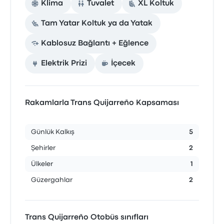
Klima
Tuvalet
XL Koltuk
Tam Yatar Koltuk ya da Yatak
Kablosuz Bağlantı + Eğlence
Elektrik Prizi
İçecek
Rakamlarla Trans Quijarreño Kapsaması
Günlük Kalkış
5
Şehirler
2
Ülkeler
1
Güzergahlar
2
Trans Quijarreño Otobüs sınıfları