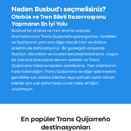
Neden Busbud'ı seçmelisiniz?
Otobüs ve Tren Bileti Rezervasyonu
Yapmanın En İyi Yolu
Busbud bir otobüs ve tren arama aracıdır.
Aramalarımıza Trans Quijarreño güzergahları, tarifeleri
ve fiyatlarının yanı sıra diğer birçok tren ve otobüs
şirketini de dahil ediyoruz. Bir güzergah arayarak
fiyatları, olanakları ve süreleri karşılaştırabilirsiniz. Uygun
bir yolculuk bulursanız devam edebilir ve Trans
Quijarreño biletinizi bizden alabilirsiniz. Tren biletlerinin
hızla tükendiğini, Trans Quijarreño ve diğer işletmelerin
genellikle son dakika biletleri veya şahsen satın alınan
biletler için çok daha fazla ücret talep ettiğini
unutmayın.
En popüler Trans Quijarreño
destinasyonları