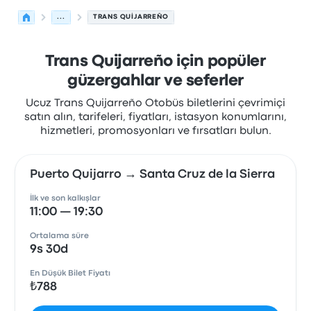
...
TRANS QUIJARREÑO
Trans Quijarreño için popüler
güzergahlar ve seferler
Ucuz Trans Quijarreño Otobüs biletlerini çevrimiçi
satın alın, tarifeleri, fiyatları, istasyon konumlarını,
hizmetleri, promosyonları ve fırsatları bulun.
Puerto Quijarro → Santa Cruz de la Sierra
İlk ve son kalkışlar
11:00 — 19:30
Ortalama süre
9s 30d
En Düşük Bilet Fiyatı
₺788