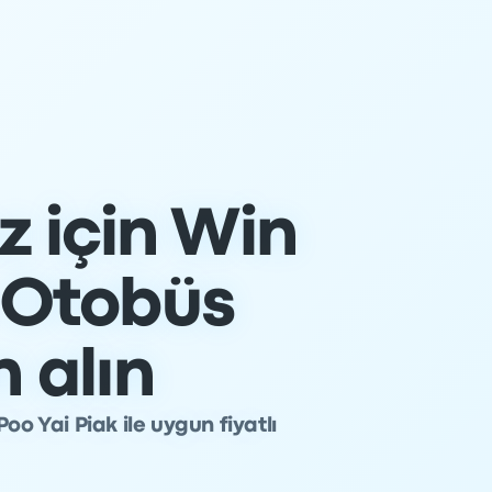
z için Win
k Otobüs
n alın
oo Yai Piak ile uygun fiyatlı