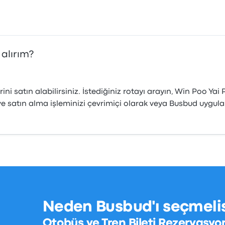
 alırım?
i satın alabilirsiniz. İstediğiniz rotayı arayın, Win Poo Yai
çin ve satın alma işleminizi çevrimiçi olarak veya Busbud uy
Neden Busbud'ı seçmelis
Otobüs ve Tren Bileti Rezervasyo