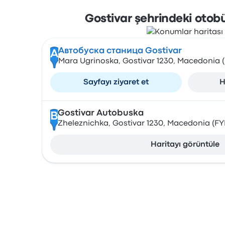
Gostivar şehrindeki otobü
Автобуска станица Gostivar
A
Mara Ugrinoska, Gostivar 1230, Macedonia
Sayfayı ziyaret et
H
Gostivar Autobuska
B
Zheleznichka, Gostivar 1230, Macedonia (F
Haritayı görüntüle