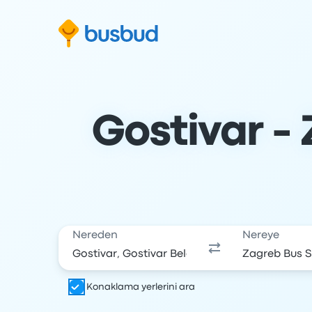
Arama formuna geç
Alt bilgiye geç
İçeriğe geç
Gostivar -
Nereden
Nereye
Konaklama yerlerini ara