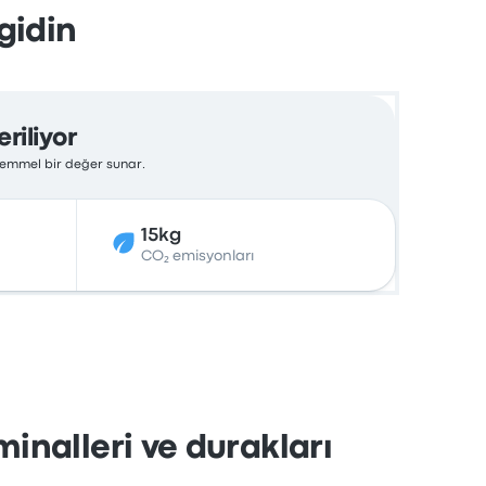
gidin
riliyor
ükemmel bir değer sunar.
15kg
CO₂ emisyonları
inalleri ve durakları