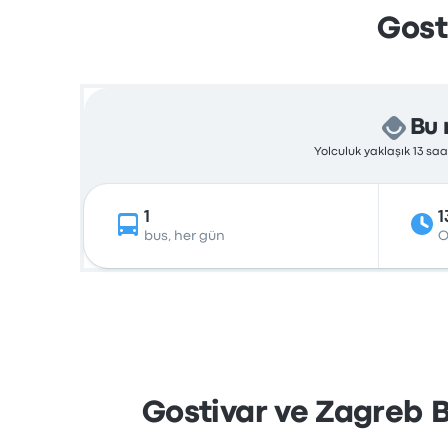
Gost
Bu 
Yolculuk yaklaşık 13 sa
1
1
bus, her gün
O
Gostivar ve Zagreb B