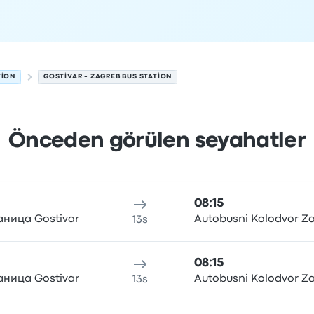
TION
GOSTIVAR - ZAGREB BUS STATION
Önceden görülen seyahatler
Ağustos tarihinde
n
Seyahat süresi
Varış saati
Varış yeri
Fiyat ve rezervasyon b
08:15
аница Gostivar
Autobusni Kolodvor Z
13s
08:15
аница Gostivar
Autobusni Kolodvor Z
13s