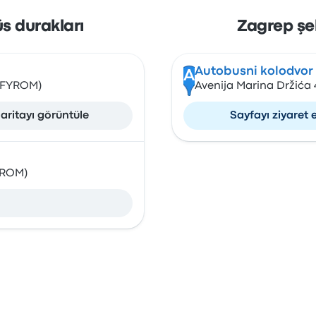
s durakları
Zagrep şe
Autobusni kolodvor
A
 (FYROM)
Avenija Marina Držića 
aritayı görüntüle
Sayfayı ziyaret 
YROM)