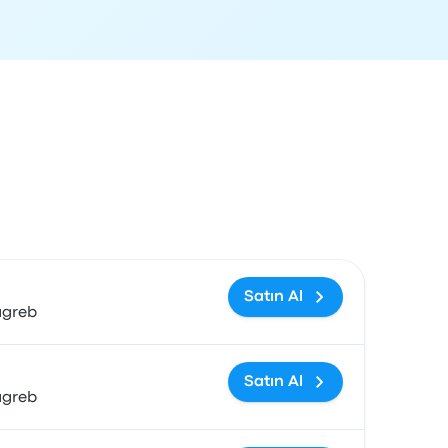
ağlantısı
Satın Al
agreb
Satın Al
agreb