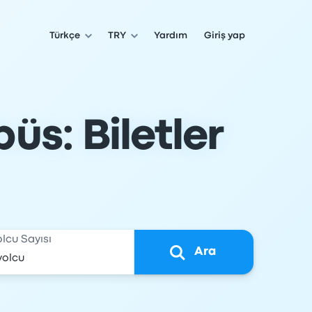
Türkçe
TRY
Yardım
Giriş yap
üs: Biletler
olcu Sayısı
Ara