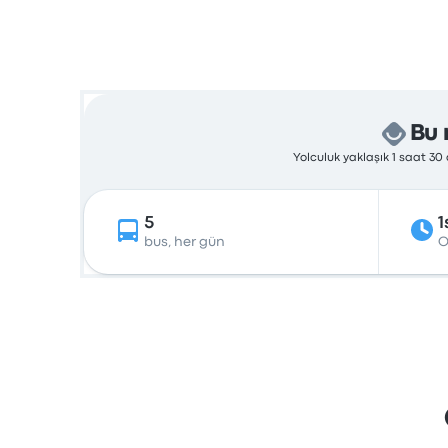
Bu 
Yolculuk yaklaşık 1 saat 3
5
1
bus, her gün
O