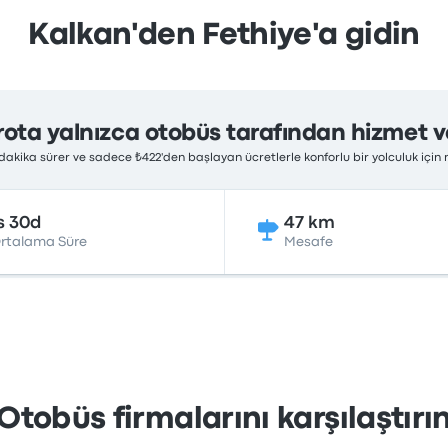
Kalkan'den Fethiye'a gidin
rota yalnızca otobüs tarafından hizmet ve
0 dakika sürer ve sadece ₺422'den başlayan ücretlerle konforlu bir yolculuk içi
s 30d
47 km
rtalama Süre
Mesafe
Otobüs firmalarını karşılaştırı