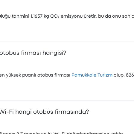
uluğu tahmini 1.1657 kg CO₂ emisyonu üretir, bu da onu son
 otobüs firması hangisi?
en yüksek puanlı otobüs firması
Pamukkale Turizm
olup, 82
i Wi-Fi hangi otobüs firmasında?