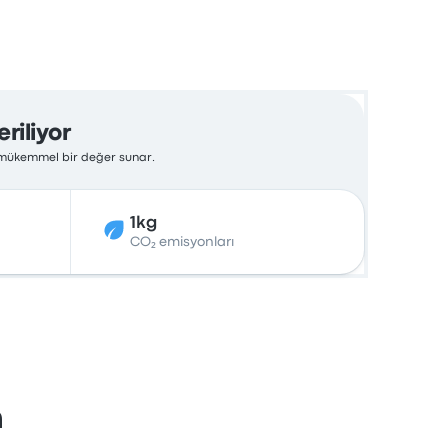
riliyor
n mükemmel bir değer sunar.
1kg
CO₂ emisyonları
n