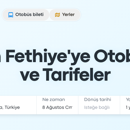
Otobüs bileti
Yerler
Fethiye'ye Otob
ve Tarifeler
Ne zaman
Dönüş tarihi
Y