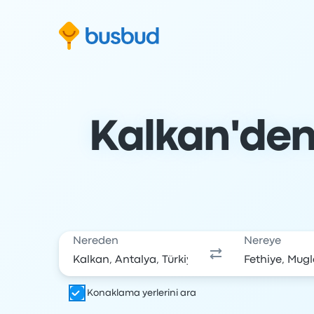
Arama formuna geç
Alt bilgiye geç
İçeriğe geç
Kalkan'den 
Nereden
Nereye
Konaklama yerlerini ara