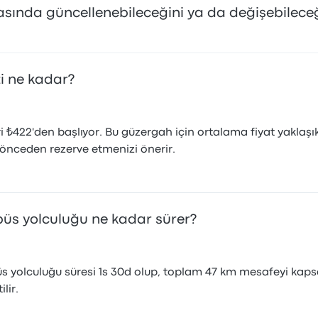
rasında güncellenebileceğini ya da değişebilece
ti ne kadar?
i ₺422'den başlıyor. Bu güzergah için ortalama fiyat yaklaşı
i önceden rezerve etmenizi önerir.
obüs yolculuğu ne kadar sürer?
s yolculuğu süresi 1s 30d olup, toplam 47 km mesafeyi kapsar
lir.