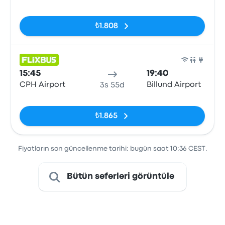
Etiketler yok
₺1.808
Otob
15:45
19:40
CPH Airport
Billund Airport
3s 55d
Etiketler yok
₺1.865
Fiyatların son güncellenme tarihi: bugün saat 10:36 CEST.
Bütün seferleri görüntüle