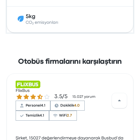
5kg
CO₂ emisyonları
Otobüs firmalarını karşılaştırın
FlixBus
3.5 üzerinden 5 yıldız
3.5/5
15.027 yorum
Personel
4.1
Dakiklik
4.0
Temizlik
4.1
WiFi
2.7
Şirket, 15027 değerlendirmeye dayanarak Busbud’da