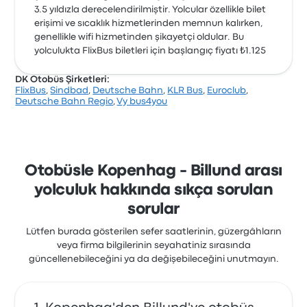
3.5 yıldızla derecelendirilmiştir. Yolcular özellikle bilet
erişimi ve sıcaklık hizmetlerinden memnun kalırken,
genellikle wifi hizmetinden şikayetçi oldular. Bu
yolculukta FlixBus biletleri için başlangıç fiyatı ₺1.125
DK Otobüs Şirketleri:
FlixBus
,
Sindbad
,
Deutsche Bahn
,
KLR Bus
,
Euroclub
,
Deutsche Bahn Regio
,
Vy bus4you
Otobüsle Kopenhag - Billund arası
yolculuk hakkında sıkça sorulan
sorular
Lütfen burada gösterilen sefer saatlerinin, güzergâhların
veya firma bilgilerinin seyahatiniz sırasında
güncellenebileceğini ya da değişebileceğini unutmayın.