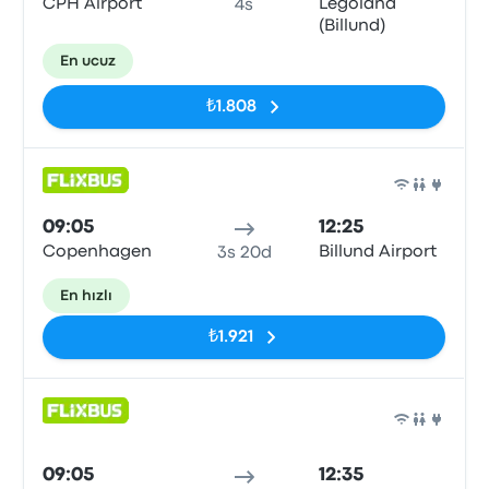
CPH Airport
Legoland
4s
(Billund)
En ucuz
₺1.808
Otob
09:05
12:25
Copenhagen
Billund Airport
3s 20d
En hızlı
₺1.921
Otob
09:05
12:35