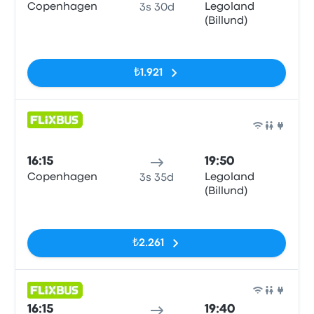
Copenhagen
Legoland
3s 30d
(Billund)
Etiketler yok
₺1.921
Otob
16:15
19:50
Copenhagen
Legoland
3s 35d
(Billund)
Etiketler yok
₺2.261
Otob
16:15
19:40