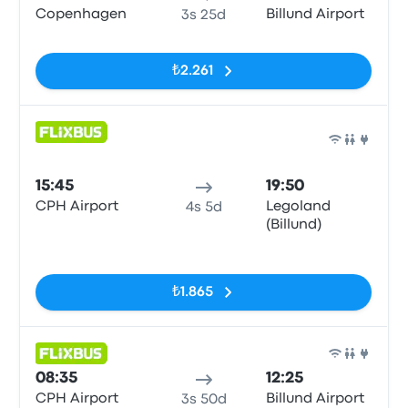
Copenhagen
Billund Airport
3s 25d
Etiketler yok
₺2.261
Otob
15:45
19:50
CPH Airport
Legoland
4s 5d
(Billund)
Etiketler yok
₺1.865
Otob
08:35
12:25
CPH Airport
Billund Airport
3s 50d