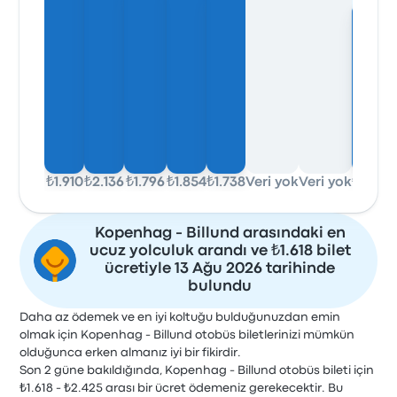
₺1.910
₺2.136
₺1.796
₺1.854
₺1.738
Veri yok
Veri yok
₺1.618
Kopenhag - Billund arasındaki en
ucuz yolculuk arandı ve ₺1.618 bilet
ücretiyle 13 Ağu 2026 tarihinde
bulundu
Daha az ödemek ve en iyi koltuğu bulduğunuzdan emin
olmak için Kopenhag - Billund otobüs biletlerinizi mümkün
olduğunca erken almanız iyi bir fikirdir.
Son 2 güne bakıldığında, Kopenhag - Billund otobüs bileti için
₺1.618 - ₺2.425 arası bir ücret ödemeniz gerekecektir. Bu