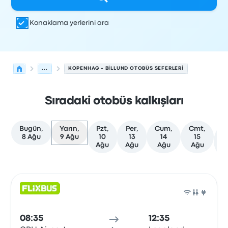
Konaklama yerlerini ara
...
KOPENHAG - BILLUND OTOBÜS SEFERLERI
Sıradaki otobüs kalkışları
Bugün,
Yarın,
Pzt,
Per,
Cum,
Cmt,
D
8 Ağu
9 Ağu
10
13
14
15
f
Ağu
Ağu
Ağu
Ağu
t
Kopenhag'den Billund'ye olan sonraki kalkışlar 9 Ağustos
Tarafından işletilir
Araç türü
Kalkış saati
Nereden
Seyaha
Otob
08:35
12:35