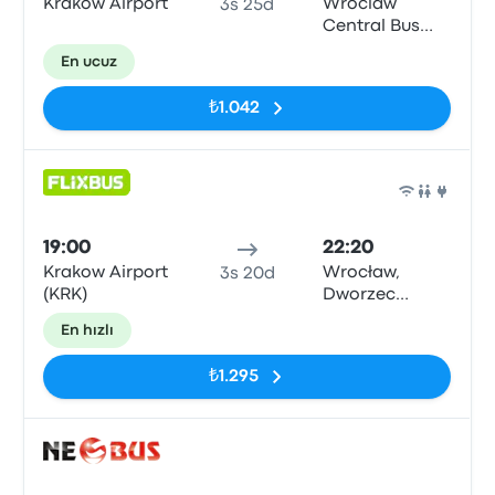
Kraków Airport
Wroclaw
3s 25d
Central Bus
Station
En ucuz
₺1.042
Otob
19:00
22:20
Krakow Airport
Wrocław,
3s 20d
(KRK)
Dworzec
Autobusowy
En hızlı
₺1.295
Otob