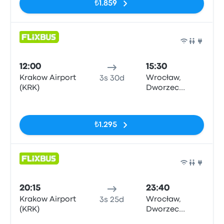
₺1.859
Otob
12:00
15:30
Krakow Airport
Wrocław,
3s 30d
(KRK)
Dworzec
Autobusowy
Etiketler yok
₺1.295
Otob
20:15
23:40
Krakow Airport
Wrocław,
3s 25d
(KRK)
Dworzec
Autobusowy
Etiketler yok