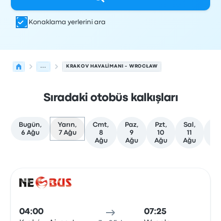
Konaklama yerlerini ara
...
KRAKOV HAVALIMANI - WROCŁAW
Sıradaki otobüs kalkışları
Bugün,
Yarın,
Cmt,
Paz,
Pzt,
Sal,
Ça
6 Ağu
7 Ağu
8
9
10
11
1
Ağu
Ağu
Ağu
Ağu
Ağ
Krakow'den Wrocław'ye olan sonraki kalkışlar 7 Ağustos 
Tarafından işletilir
Araç türü
Kalkış saati
Nereden
Seyaha
Otob
04:00
07:25