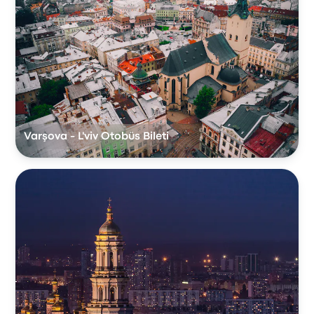
Varşova - L'viv Otobüs Bileti