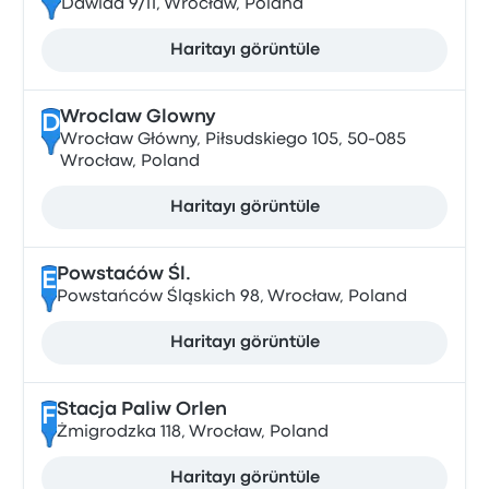
Dawida 9/11, Wrocław, Poland
Haritayı görüntüle
Wroclaw Glowny
D
Wrocław Główny, Piłsudskiego 105, 50-085
Wrocław, Poland
Haritayı görüntüle
Powstaćów Śl.
E
Powstańców Śląskich 98, Wrocław, Poland
Haritayı görüntüle
Stacja Paliw Orlen
F
Żmigrodzka 118, Wrocław, Poland
Haritayı görüntüle