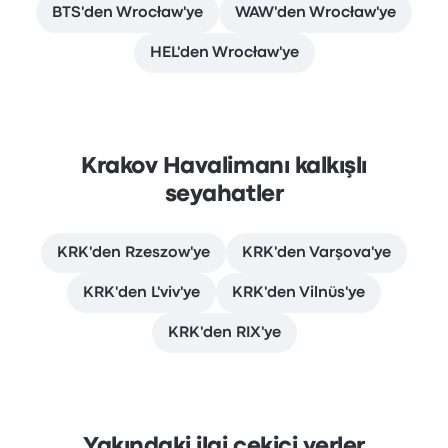
BTS'den Wrocław'ye
WAW'den Wrocław'ye
HEL'den Wrocław'ye
Krakov Havalimanı kalkışlı
seyahatler
KRK'den Rzeszow'ye
KRK'den Varşova'ye
KRK'den L'viv'ye
KRK'den Vilnüs'ye
KRK'den RIX'ye
Yakındaki ilgi çekici yerler