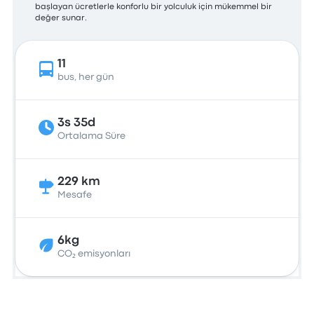
başlayan ücretlerle konforlu bir yolculuk için mükemmel bir
değer sunar.
11
bus, her gün
3s 35d
Ortalama Süre
229 km
Mesafe
6kg
CO₂ emisyonları