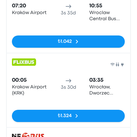
07:20
10:55
Kraków Airport
Wroclaw
3s 35d
Central Bus
Station
Etiketler yok
₺1.042
Otob
00:05
03:35
Krakow Airport
Wrocław,
3s 30d
(KRK)
Dworzec
Autobusowy
Etiketler yok
₺1.324