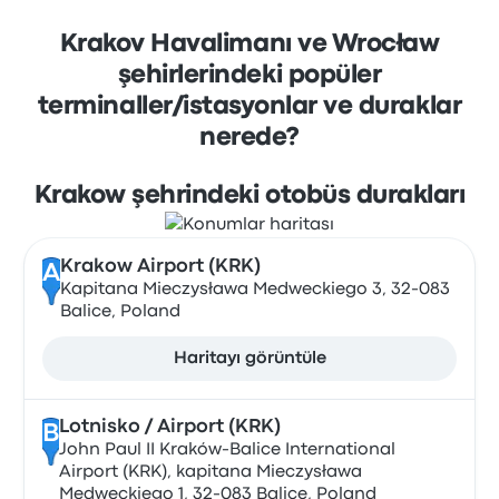
Krakov Havalimanı ve Wrocław
şehirlerindeki popüler
terminaller/istasyonlar ve duraklar
nerede?
Krakow şehrindeki otobüs durakları
Krakow Airport (KRK)
A
Kapitana Mieczysława Medweckiego 3, 32-083
Balice, Poland
Haritayı görüntüle
Lotnisko / Airport (KRK)
B
John Paul II Kraków-Balice International
Airport (KRK), kapitana Mieczysława
Medweckiego 1, 32-083 Balice, Poland