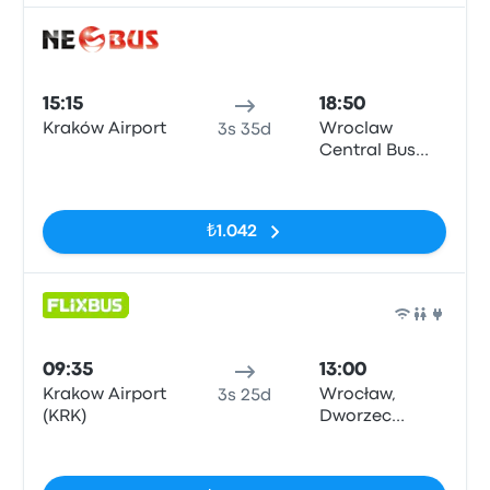
Otob
15:15
18:50
Kraków Airport
Wroclaw
3s 35d
Central Bus
Station
Etiketler yok
₺1.042
Otob
09:35
13:00
Krakow Airport
Wrocław,
3s 25d
(KRK)
Dworzec
Autobusowy
Etiketler yok