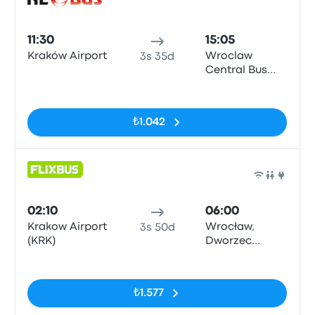
Otob
11:30
15:05
Kraków Airport
Wroclaw
3s 35d
Central Bus
Station
Etiketler yok
₺1.042
Otob
02:10
06:00
Krakow Airport
Wrocław,
3s 50d
(KRK)
Dworzec
Autobusowy
Etiketler yok
₺1.577