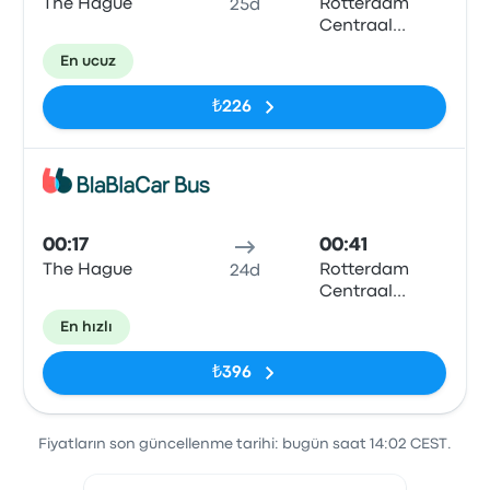
The Hague
Rotterdam
25d
Centraal
Station
En ucuz
₺226
Otob
00:17
00:41
The Hague
Rotterdam
24d
Centraal
Station
En hızlı
₺396
Fiyatların son güncellenme tarihi: bugün saat 14:02 CEST.