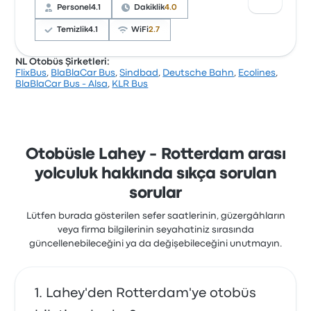
genellikle wifi hizmetinden şikayetçi oldular. Bu
Personel
4.1
Dakiklik
4.0
yolculukta BlaBlaCar Bus biletleri için başlangıç fiyatı
₺211
Temizlik
4.1
WiFi
2.7
NL Otobüs Şirketleri:
FlixBus
,
BlaBlaCar Bus
,
Sindbad
,
Deutsche Bahn
,
Ecolines
,
Şirket, 15027 değerlendirmeye dayanarak Busbud’da
BlaBlaCar Bus - Alsa
,
KLR Bus
3.5 yıldızla derecelendirilmiştir. Yolcular özellikle bilet
erişimi ve sıcaklık hizmetlerinden memnun kalırken,
genellikle wifi hizmetinden şikayetçi oldular. Bu
yolculukta FlixBus biletleri için başlangıç fiyatı ₺352
Otobüsle Lahey - Rotterdam arası
yolculuk hakkında sıkça sorulan
sorular
Lütfen burada gösterilen sefer saatlerinin, güzergâhların
veya firma bilgilerinin seyahatiniz sırasında
güncellenebileceğini ya da değişebileceğini unutmayın.
Lahey'den Rotterdam'ye otobüs