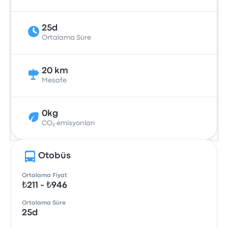
25d
Ortalama Süre
20 km
Mesafe
0kg
CO₂ emisyonları
Otobüs
Ortalama Fiyat
₺211 - ₺946
Ortalama Süre
25d