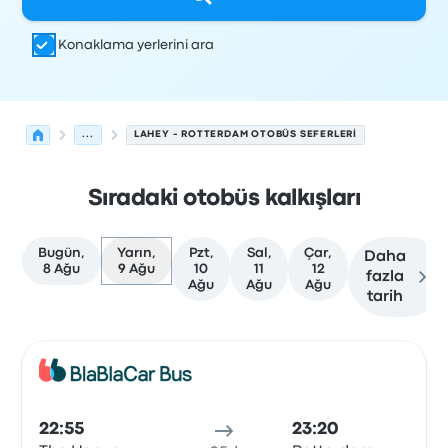
Konaklama yerlerini ara
...
LAHEY - ROTTERDAM OTOBÜS SEFERLERI
Sıradaki otobüs kalkışları
Bugün,
Yarın,
Pzt,
Sal,
Çar,
Daha
8 Ağu
9 Ağu
10
11
12
fazla
Ağu
Ağu
Ağu
tarih
Lahey'den Rotterdam'ye olan sonraki kalkışlar 9 Ağustos
Tarafından işletilir
Araç türü
Kalkış saati
Nereden
Seyaha
Otob
22:55
23:20