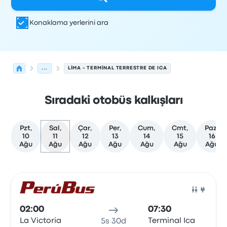
Konaklama yerlerini ara
...
LIMA - TERMINAL TERRESTRE DE ICA
Sıradaki otobüs kalkışları
Pzt,
Sal,
Çar,
Per,
Cum,
Cmt,
Paz,
10
11
12
13
14
15
16
Ağu
Ağu
Ağu
Ağu
Ağu
Ağu
Ağu
Lima'den Ica'ye olan sonraki kalkışlar 11 Ağustos tarihind
Tarafından işletilir
Araç türü
Kalkış saati
Nereden
Seyaha
Otob
02:00
07:30
La Victoria
Terminal Ica
5s 30d