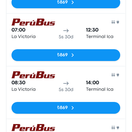
₺869
Otob
07:00
12:30
La Victoria
Terminal Ica
5s 30d
Etiketler yok
₺869
Otob
08:30
14:00
La Victoria
Terminal Ica
5s 30d
Etiketler yok
₺869
Otob