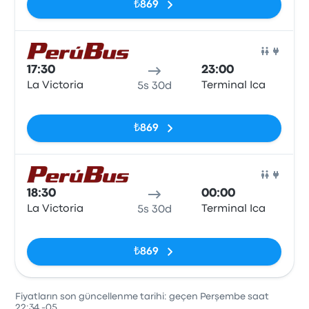
₺869
Otob
17:30
23:00
La Victoria
Terminal Ica
5s 30d
Etiketler yok
₺869
Otob
18:30
00:00
La Victoria
Terminal Ica
5s 30d
Etiketler yok
₺869
Fiyatların son güncellenme tarihi: geçen Perşembe saat
22:34 -05.