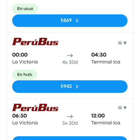
En ucuz
₺869
Otob
00:00
04:30
La Victoria
Terminal Ica
4s 30d
En hızlı
₺942
Otob
06:30
12:00
La Victoria
Terminal Ica
5s 30d
Etiketler yok