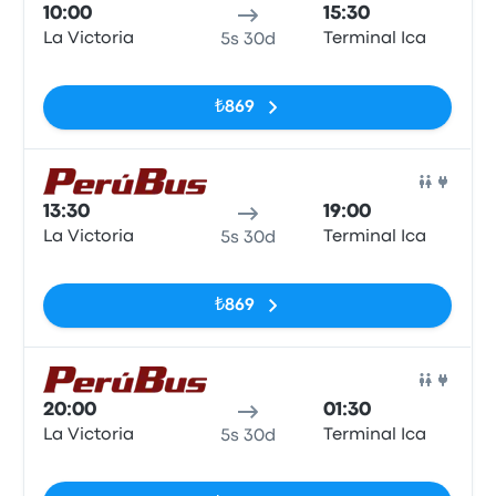
10:00
15:30
La Victoria
Terminal Ica
5s 30d
Etiketler yok
₺869
Otob
13:30
19:00
La Victoria
Terminal Ica
5s 30d
Etiketler yok
₺869
Otob
20:00
01:30
La Victoria
Terminal Ica
5s 30d
Etiketler yok