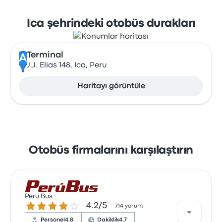
Ica şehrindeki otobüs durakları
Terminal
A
J.J. Elias 148, Ica, Peru
Haritayı görüntüle
Otobüs firmalarını karşılaştırın
Peru Bus
4.2 üzerinden 5 yıldız
4.2/5
714 yorum
Personel
4.8
Dakiklik
4.7