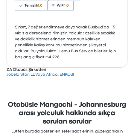
Temizlik
1.0
WiFi
1.0
Şirket, 7 değerlendirmeye dayanarak Busbud’da 1.5
yıldızla derecelendirilmiştir. Yolcular özellikle sıcaklık
ve dakiklik hizmetlerinden memnun kalırken,
genellikle kalkış konumu hizmetinden şikayetçi
oldular. Bu yolculukta Ulemu Bus Service biletleri için
başlangıç fiyatı ₺4.228
ZA Otobüs Şirketleri:
Jobela Star
,
LL Vaya Africa
,
ENKOSI
Otobüsle Mangochi - Johannesburg
arası yolculuk hakkında sıkça
sorulan sorular
Lütfen burada gösterilen sefer saatlerinin, güzergâhların