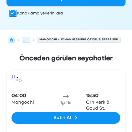
Konaklama yerlerini ara
...
MANGOCHI - JOHANNESBURG OTOBÜS SEFERLERI
Önceden görülen seyahatler
Mangochi'den Johannesburg'ye olan sonraki kalkışlar 8 
Tarafından işletilir
Araç türü
Kalkış saati
Nereden
Seyaha
Otob
04:00
15:30
Mangochi
Crn Kerk &
1g 11s
Goud St.
Satın Al