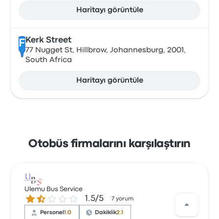
Haritayı görüntüle
Kerk Street
F
77 Nugget St, Hillbrow, Johannesburg, 2001,
South Africa
Haritayı görüntüle
Otobüs firmalarını karşılaştırın
Ulemu Bus Service
1.5 üzerinden 5 yıldız
1.5/5
7 yorum
Personel
1.0
Dakiklik
2.1