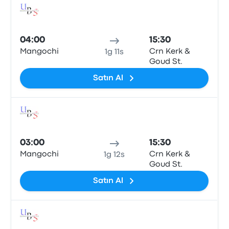
Otob
04:00
15:30
Mangochi
Crn Kerk &
1g 11s
Goud St.
Satın Al
Otob
03:00
15:30
Mangochi
Crn Kerk &
1g 12s
Goud St.
Satın Al
Otob