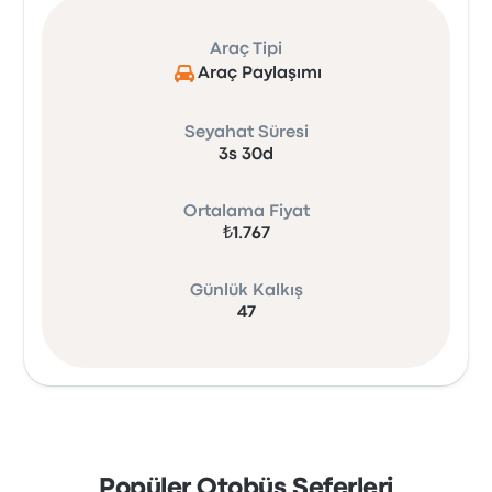
Araç Tipi
Araç Paylaşımı
Seyahat Süresi
3s 30d
Ortalama Fiyat
₺1.767
Günlük Kalkış
47
Popüler Otobüs Seferleri