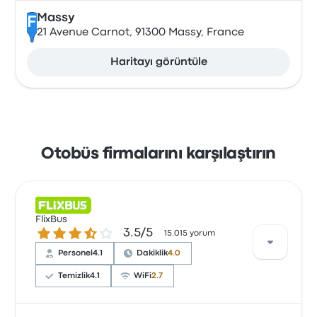
Massy
F
21 Avenue Carnot, 91300 Massy, France
Haritayı görüntüle
Otobüs firmalarını karşılaştırın
FlixBus
3.5 üzerinden 5 yıldız
3.5/5
15.015 yorum
Personel
4.1
Dakiklik
4.0
Temizlik
4.1
WiFi
2.7