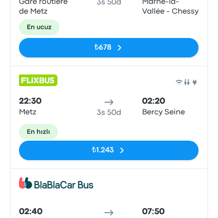
Gare routière
Marne-la-
3s 50d
de Metz
Vallée - Chessy
En ucuz
₺678
Otob
22:30
02:20
Metz
Bercy Seine
3s 50d
En hızlı
₺1.243
Otob
02:40
07:50