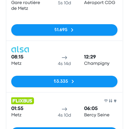
Gare routière
Aéroport CDG
5s 10d
de Metz
Etiketler yok
₺1.695
Otob
08:15
12:29
Metz
Champigny
4s 14d
Etiketler yok
₺3.335
Otob
01:55
06:05
Metz
Bercy Seine
4s 10d
Etiketler yok