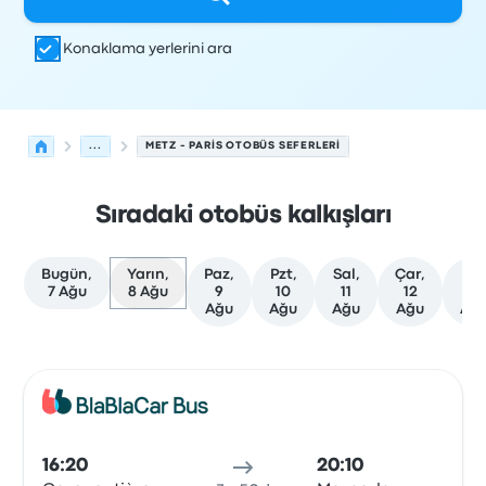
Konaklama yerlerini ara
...
METZ - PARIS OTOBÜS SEFERLERI
Sıradaki otobüs kalkışları
Bugün,
Yarın,
Paz,
Pzt,
Sal,
Çar,
Per
7 Ağu
8 Ağu
9
10
11
12
13
Ağu
Ağu
Ağu
Ağu
Ağ
Metz'den Paris'ye olan sonraki kalkışlar 8 Ağustos tarihi
Tarafından işletilir
Araç türü
Kalkış saati
Nereden
Seyaha
Otob
16:20
20:10