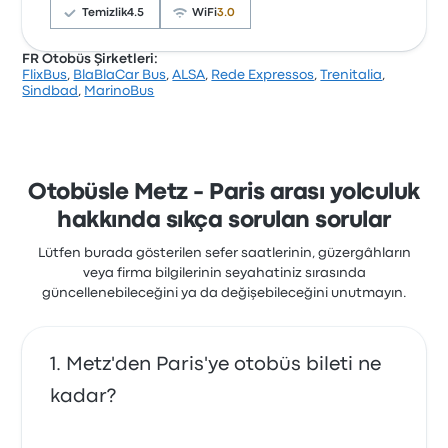
Temizlik
4.5
WiFi
3.0
FR Otobüs Şirketleri:
FlixBus
,
BlaBlaCar Bus
,
ALSA
,
Rede Expressos
,
Trenitalia
,
Şirket, 18 değerlendirmeye dayanarak Busbud’da 2.9
Sindbad
,
MarinoBus
yıldızla derecelendirilmiştir. Yolcular özellikle personel
ve sıcaklık hizmetlerinden memnun kalırken,
genellikle paranın karşılığı hizmetinden şikayetçi
oldular. Bu yolculukta BlaBlaCar Bus - Alsa biletleri
için başlangıç fiyatı ₺658
Otobüsle Metz - Paris arası yolculuk
hakkında sıkça sorulan sorular
Lütfen burada gösterilen sefer saatlerinin, güzergâhların
veya firma bilgilerinin seyahatiniz sırasında
güncellenebileceğini ya da değişebileceğini unutmayın.
Metz'den Paris'ye otobüs bileti ne
kadar?