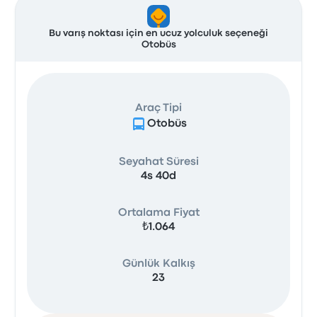
Bu varış noktası için en ucuz yolculuk seçeneği
Otobüs
Araç Tipi
Otobüs
Seyahat Süresi
4s 40d
Ortalama Fiyat
₺1.064
Günlük Kalkış
23