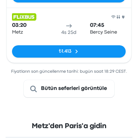
Otob
03:20
07:45
Metz
Bercy Seine
4s 25d
Etiketler yok
₺1.413
Fiyatların son güncellenme tarihi: bugün saat 18:29 CEST.
Bütün seferleri görüntüle
Metz'den Paris'a gidin