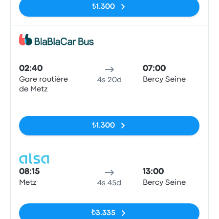
₺1.300
Otob
02:40
07:00
Gare routière
Bercy Seine
4s 20d
de Metz
Etiketler yok
₺1.300
Otob
08:15
13:00
Metz
Bercy Seine
4s 45d
Etiketler yok
₺3.335