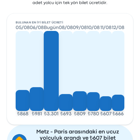
adet yolcu için tek yön bilet ücretidir.
BULUNAN EN IYI BILET ÜCRETI
05/08
06/08
Bugün
08/08
09/08
10/08
11/08
12/08
₺868
₺981
₺3.301
₺693
₺809
₺780
₺607
₺666
Metz - Paris arasındaki en ucuz
yolculuk arandı ve ₺607 bilet