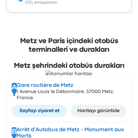
CO₂ emisyonları
Metz ve Paris içindeki otobüs
terminalleri ve durakları
Metz şehrindeki otobüs durakları
Gare routière de Metz
A
1 Avenue Louis le Débonnaire, 57000 Metz,
France
Sayfayı ziyaret et
Haritayı görüntüle
Arrêt d'Autobus de Metz - Monument aux
B
Morts