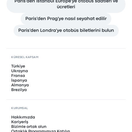
Paris'den Istanbul Europe'ye otobüs saatleri ve
ücretleri
Paris'den Prag'ye nasıl seyahat edilir
Paris'den Londra'ye otobüs biletlerini bulun
KÜRESEL KAPSAM
Türkiye
Ukrayna
Fransa
İspanya
Almanya
Brezilya
KURUMSAL
Hakkımızda
Kariyerİş
Bizimle ortak olun
Ortaklık Programımıza Katılın