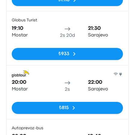
₺1.110
Globus Turist
Otob
19:10
21:30
Mostar
Sarajevo
2s 20d
Etiketler yok
₺933
Otob
20:00
22:00
Mostar
Sarajevo
2s
Etiketler yok
₺815
Autoprevoz-bus
Otob