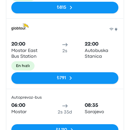
₺815
Otob
20:00
22:00
Mostar East
Autobuska
2s
Bus Station
Stanica
En hızlı
₺791
Autoprevoz-bus
Otob
06:00
08:35
Mostar
Sarajevo
2s 35d
Etiketler yok