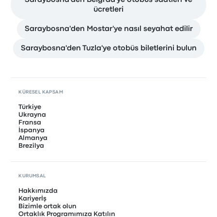
Saraybosna'den Belgrad'ye otobüs saatleri ve
ücretleri
Saraybosna'den Mostar'ye nasıl seyahat edilir
Saraybosna'den Tuzla'ye otobüs biletlerini bulun
KÜRESEL KAPSAM
Türkiye
Ukrayna
Fransa
İspanya
Almanya
Brezilya
KURUMSAL
Hakkımızda
Kariyerİş
Bizimle ortak olun
Ortaklık Programımıza Katılın