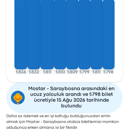
₺836
₺832
₺811
₺810
₺809
₺799
₺811
₺798
Mostar - Saraybosna arasındaki en
ucuz yolculuk arandı ve ₺798 bilet
ücretiyle 15 Ağu 2026 tarihinde
bulundu
Daha az ödemek ve en iyi koltuğu bulduğunuzdan emin
olmak için Mostar - Saraybosna otobüs biletlerinizi mümkün
olduğunca erken almanız iyi bir fikirdir.