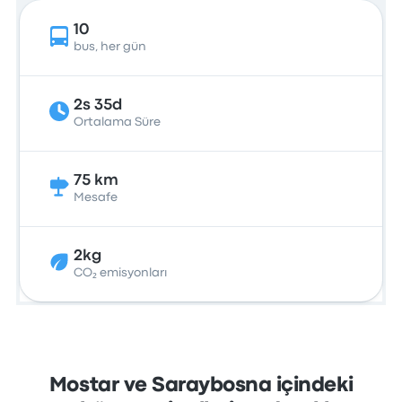
10
bus, her gün
2s 35d
Ortalama Süre
75 km
Mesafe
2kg
CO₂ emisyonları
Mostar ve Saraybosna içindeki