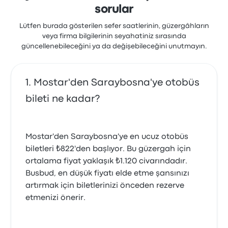
1 Eylül 2025
sorular
Lütfen burada gösterilen sefer saatlerinin, güzergâhların
veya firma bilgilerinin seyahatiniz sırasında
3 saat geç kaldı kalkış için
güncellenebileceğini ya da değişebileceğini unutmayın.
1.0 üzerinden 5 yıldız
Enes G.
22 Ağustos 2025
Mostar'den Saraybosna'ye otobüs
bileti ne kadar?
Mostar'den Saraybosna'ye en ucuz otobüs
biletleri ₺822'den başlıyor. Bu güzergah için
ortalama fiyat yaklaşık ₺1.120 civarındadır.
Busbud, en düşük fiyatı elde etme şansınızı
artırmak için biletlerinizi önceden rezerve
etmenizi önerir.