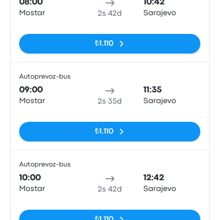
08:00
10:42
Mostar
Sarajevo
2s 42d
Etiketler yok
₺1.110
Autoprevoz-bus
Otob
09:00
11:35
Mostar
Sarajevo
2s 35d
Etiketler yok
₺1.110
Autoprevoz-bus
Otob
10:00
12:42
Mostar
Sarajevo
2s 42d
Etiketler yok
₺1.110