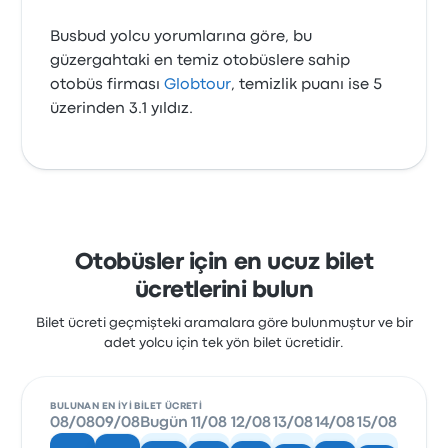
Busbud yolcu yorumlarına göre, bu
güzergahtaki en temiz otobüslere sahip
otobüs firması
Globtour
, temizlik puanı ise 5
üzerinden 3.1 yıldız.
Otobüsler için en ucuz bilet
ücretlerini bulun
Bilet ücreti geçmişteki aramalara göre bulunmuştur ve bir
adet yolcu için tek yön bilet ücretidir.
BULUNAN EN IYI BILET ÜCRETI
08/08
09/08
Bugün
11/08
12/08
13/08
14/08
15/08