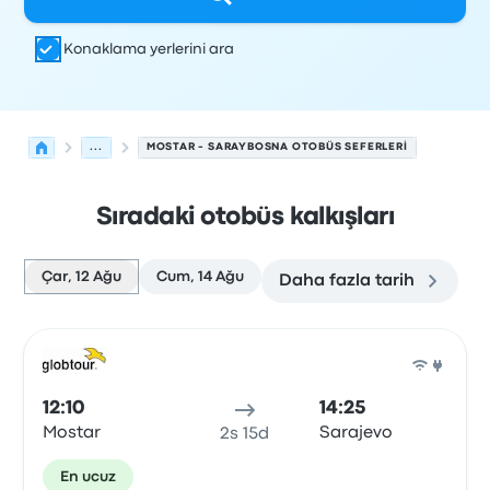
Konaklama yerlerini ara
...
MOSTAR - SARAYBOSNA OTOBÜS SEFERLERI
Sıradaki otobüs kalkışları
Çar, 12 Ağu
Cum, 14 Ağu
Daha fazla tarih
Mostar'den Saraybosna'ye olan sonraki kalkışlar 12 Ağus
Tarafından işletilir
Araç türü
Kalkış saati
Nereden
Seyaha
Otob
12:10
14:25
Mostar
Sarajevo
2s 15d
En ucuz