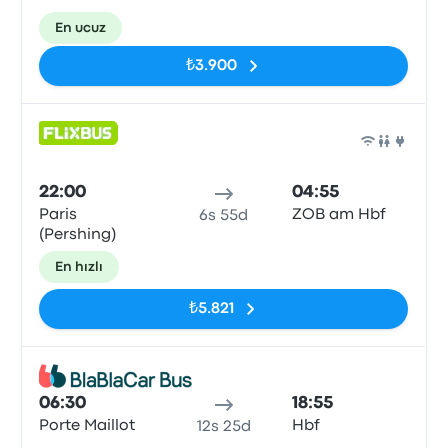
En ucuz
₺3.900
Otob
22:00
04:55
Paris
ZOB am Hbf
6s 55d
(Pershing)
En hızlı
₺5.821
Otob
06:30
18:55
Porte Maillot
Hbf
12s 25d