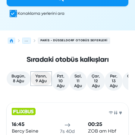
Konaklama yerlerini ara
...
PARIS - DÜSSELDORF OTOBÜS SEFERLERI
Sıradaki otobüs kalkışları
Bugün,
Yarın,
Pzt,
Sal,
Çar,
Per,
Cu
8 Ağu
9 Ağu
10
11
12
13
14
Ağu
Ağu
Ağu
Ağu
Ağ
Paris'den Düsseldorf'ye olan sonraki kalkışlar 9 Ağustos 
Tarafından işletilir
Araç türü
Kalkış saati
Nereden
Seyaha
Otob
16:45
00:25
Bercy Seine
ZOB am Hbf
7s 40d