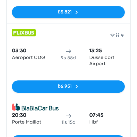
Etiketler yok
₺5.821
Otob
03:30
13:25
Aéroport CDG
Düsseldorf
9s 55d
Airport
Etiketler yok
₺6.951
Otob
20:30
07:45
Porte Maillot
Hbf
11s 15d
Etiketler yok