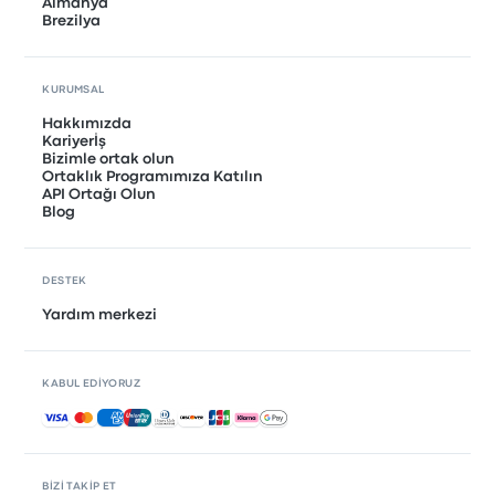
Almanya
Brezilya
KURUMSAL
Hakkımızda
Kariyerİş
Bizimle ortak olun
Ortaklık Programımıza Katılın
API Ortağı Olun
Blog
DESTEK
Yardım merkezi
KABUL EDIYORUZ
Kabul edilen ödemeler
BIZI TAKIP ET