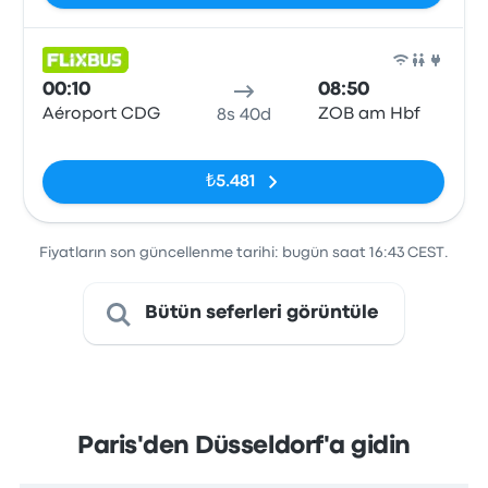
Otob
00:10
08:50
Aéroport CDG
ZOB am Hbf
8s 40d
Etiketler yok
₺5.481
Fiyatların son güncellenme tarihi: bugün saat 16:43 CEST.
Bütün seferleri görüntüle
Paris'den Düsseldorf'a gidin