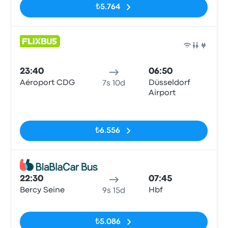
₺5.764
Otob
23:40
06:50
Aéroport CDG
Düsseldorf
7s 10d
Airport
Etiketler yok
₺6.556
Otob
22:30
07:45
Bercy Seine
Hbf
9s 15d
Etiketler yok
₺5.086