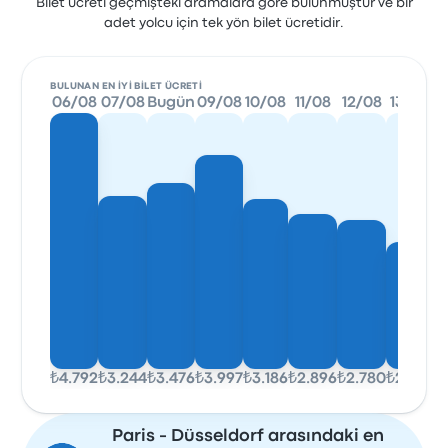
Bilet ücreti geçmişteki aramalara göre bulunmuştur ve bir
adet yolcu için tek yön bilet ücretidir.
BULUNAN EN IYI BILET ÜCRETI
06/08
07/08
Bugün
09/08
10/08
11/08
12/08
13/08
₺4.792
₺3.244
₺3.476
₺3.997
₺3.186
₺2.896
₺2.780
₺2.375
Paris - Düsseldorf arasındaki en