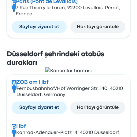
Paris (Pont de Levallois)
F
7 Rue Thierry le Luron, 92300 Levallois-Perret,
France
Sayfayı ziyaret et
Haritayı görüntüle
Düsseldorf şehrindeki otobüs
durakları
ZOB am Hbf
A
Fernbusbahnhof/Hbf Worringer Str. 140, 40210
Düsseldorf, Germany
Sayfayı ziyaret et
Haritayı görüntüle
Hbf
B
Konrad-Adenauer-Platz 14, 40210 Düsseldorf,