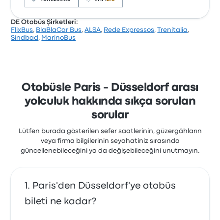
DE Otobüs Şirketleri:
FlixBus
,
BlaBlaCar Bus
,
ALSA
,
Rede Expressos
,
Trenitalia
,
Şirket, 12499 değerlendirmeye dayanarak Busbud’da
Sindbad
,
MarinoBus
3.7 yıldızla derecelendirilmiştir. Yolcular özellikle bilet
erişimi ve personel hizmetlerinden memnun kalırken,
genellikle wifi hizmetinden şikayetçi oldular. Bu
yolculukta BlaBlaCar Bus biletleri için başlangıç fiyatı
₺1.309
Otobüsle Paris - Düsseldorf arası
yolculuk hakkında sıkça sorulan
sorular
Lütfen burada gösterilen sefer saatlerinin, güzergâhların
veya firma bilgilerinin seyahatiniz sırasında
güncellenebileceğini ya da değişebileceğini unutmayın.
Paris'den Düsseldorf'ye otobüs
bileti ne kadar?