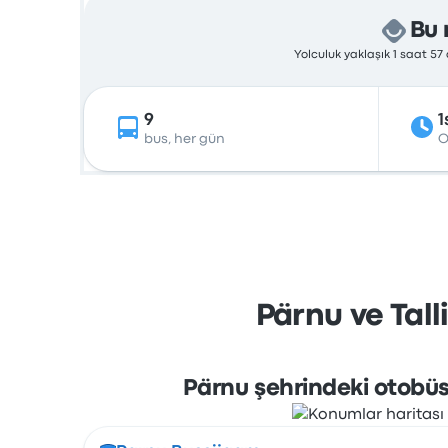
Bu 
Yolculuk yaklaşık 1 saat 5
9
1
bus, her gün
O
Pärnu ve Tall
Pärnu şehrindeki otobüs