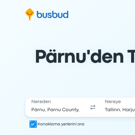
Arama formuna geç
Alt bilgiye geç
İçeriğe geç
Pärnu'den T
Nereden
Nereye
Konaklama yerlerini ara