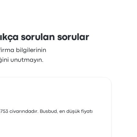
angıç fiyatı ₺696
ıkça sorulan sorular
irma bilgilerinin
ğini unutmayın.
₺753 civarındadır. Busbud, en düşük fiyatı