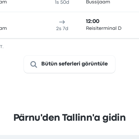
aam
Bussijaam
1s 50d
12:00
aam
Reisiterminal D
2s 7d
T.
Bütün seferleri görüntüle
Pärnu'den Tallinn'a gidin