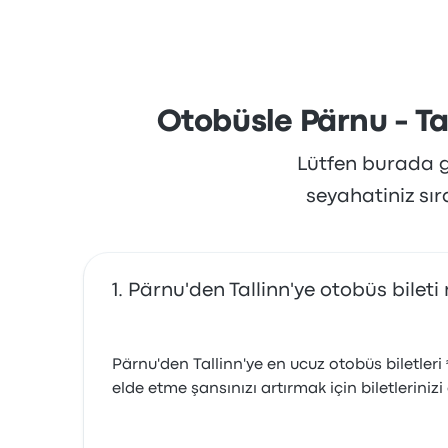
kalırken, genellikle elektrik prizleri hizmetin
Otobüsle Pärnu - Ta
Lütfen burada gö
seyahatiniz sı
Pärnu'den Tallinn'ye otobüs bileti
Pärnu'den Tallinn'ye en ucuz otobüs biletleri
elde etme şansınızı artırmak için biletleriniz