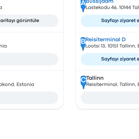
Bussijaam
A
a
Lastekodu 46, 10144 Tal
aritayı görüntüle
Sayfayı ziyaret 
Reisiterminal D
B
nia
Lootsi 13, 10151 Tallinn,
Sayfayı ziyaret 
Tallinn
C
akond, Estonia
Reisiterminal, Tallinn,