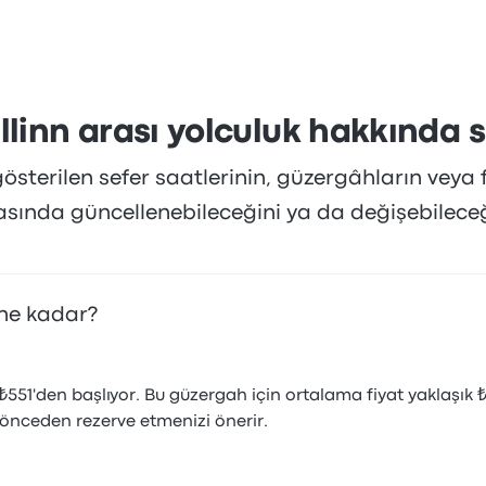
den şikayetçi oldular. Bu yolculukta Infobus biletleri için başl
llinn arası yolculuk hakkında s
sterilen sefer saatlerinin, güzergâhların veya f
rasında güncellenebileceğini ya da değişebilece
 ne kadar?
 ₺551'den başlıyor. Bu güzergah için ortalama fiyat yaklaşık 
i önceden rezerve etmenizi önerir.