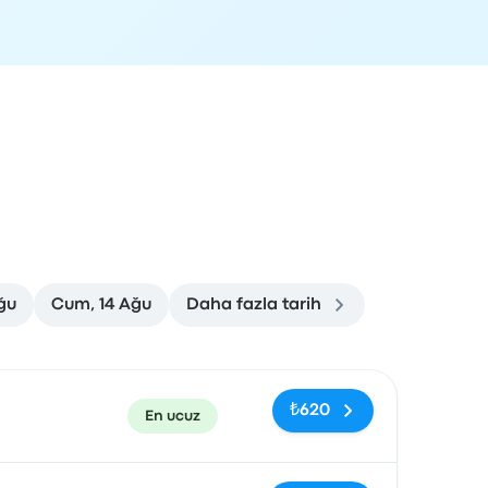
ğu
Cum, 14 Ağu
Daha fazla tarih
rvasyon bağlantısı
₺620
En ucuz