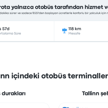
rota yalnızca otobüs tarafından hizmet ve
7 dakika sürer ve sadece ₺551'den başlayan ücretlerle konforlu bir yolculuk içi
s 57d
118 km
rtalama Süre
Mesafe
inn içindeki otobüs terminaller
 durakları
Tallinn şe