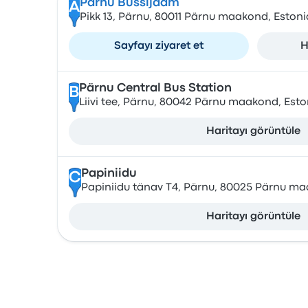
Parnu Bussijaam
A
Pikk 13, Pärnu, 80011 Pärnu maakond, Estoni
Sayfayı ziyaret et
H
Pärnu Central Bus Station
B
Liivi tee, Pärnu, 80042 Pärnu maakond, Esto
Haritayı görüntüle
Papiniidu
C
Papiniidu tänav T4, Pärnu, 80025 Pärnu ma
Haritayı görüntüle