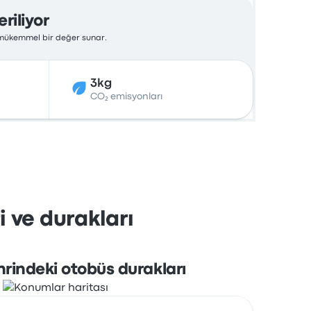
riliyor
n mükemmel bir değer sunar.
3kg
CO₂ emisyonları
i ve durakları
hrindeki otobüs durakları