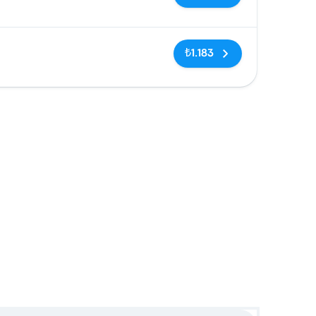
Etiketler yok
₺1.183