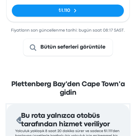
Marine Way,
Plettenberg
₺1.110
Bay, 6600
Fiyatların son güncellenme tarihi: bugün saat 08:17 SAST.
Bütün seferleri görüntüle
Plettenberg Bay'den Cape Town'a
gidin
Bu rota yalnızca otobüs
tarafından hizmet veriliyor
Yolculuk yaklaşık 8 saat 20 dakika sürer ve sadece ₺1.111'den