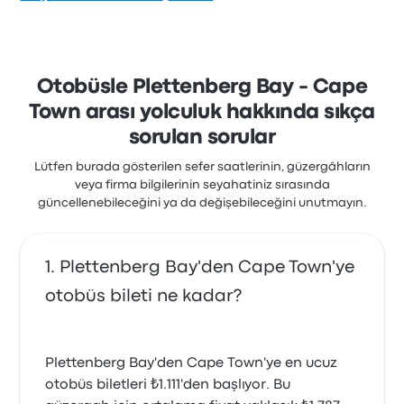
2.1 yıldızla derecelendirilmiştir. Yolcular özellikle bilet
erişimi ve koltuklar hizmetlerinden memnun kalırken,
genellikle wifi hizmetinden şikayetçi oldular. Bu
yolculukta ilulaBus biletleri için başlangıç fiyatı ₺1.295
Otobüsle Plettenberg Bay - Cape
Town arası yolculuk hakkında sıkça
sorulan sorular
Lütfen burada gösterilen sefer saatlerinin, güzergâhların
veya firma bilgilerinin seyahatiniz sırasında
güncellenebileceğini ya da değişebileceğini unutmayın.
Plettenberg Bay'den Cape Town'ye
otobüs bileti ne kadar?
Plettenberg Bay'den Cape Town'ye en ucuz
otobüs biletleri ₺1.111'den başlıyor. Bu