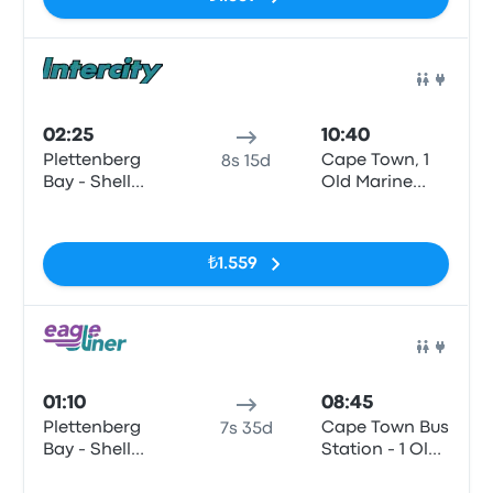
Otob
02:25
10:40
Plettenberg
Cape Town, 1
8s 15d
Bay - Shell
Old Marine
Ultra City,
Drive
Etiketler yok
Marine Way,
Plettenberg
₺1.559
Bay, 6600
Otob
01:10
08:45
Plettenberg
Cape Town Bus
7s 35d
Bay - Shell
Station - 1 Old
Ultra City,
Marine Drive
Etiketler yok