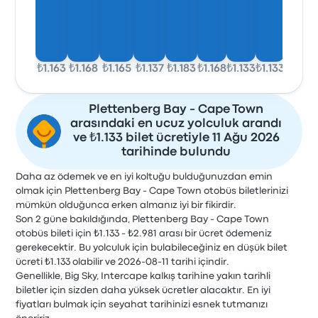
₺1.163
₺1.168
₺1.165
₺1.137
₺1.183
₺1.168
₺1.133
₺1.133
Plettenberg Bay - Cape Town
arasındaki en ucuz yolculuk arandı
ve ₺1.133 bilet ücretiyle 11 Ağu 2026
tarihinde bulundu
Daha az ödemek ve en iyi koltuğu bulduğunuzdan emin
olmak için Plettenberg Bay - Cape Town otobüs biletlerinizi
mümkün olduğunca erken almanız iyi bir fikirdir.
Son 2 güne bakıldığında, Plettenberg Bay - Cape Town
otobüs bileti için ₺1.133 - ₺2.981 arası bir ücret ödemeniz
gerekecektir. Bu yolculuk için bulabileceğiniz en düşük bilet
ücreti ₺1.133 olabilir ve 2026-08-11 tarihi içindir.
Genellikle, Big Sky, Intercape kalkış tarihine yakın tarihli
biletler için sizden daha yüksek ücretler alacaktır. En iyi
fiyatları bulmak için seyahat tarihinizi esnek tutmanızı