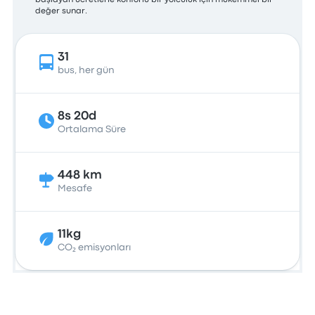
başlayan ücretlerle konforlu bir yolculuk için mükemmel bir
değer sunar.
31
bus, her gün
8s 20d
Ortalama Süre
448 km
Mesafe
11kg
CO₂ emisyonları