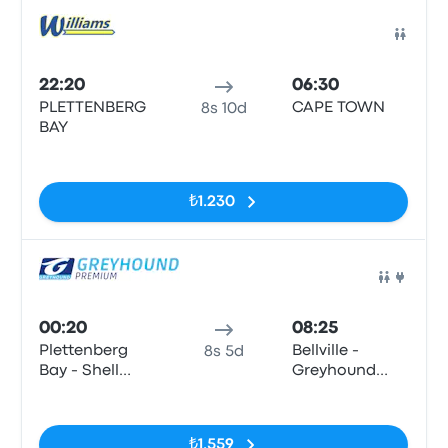
Otob
22:20
06:30
PLETTENBERG
CAPE TOWN
8s 10d
BAY
Etiketler yok
₺1.230
Otob
00:20
08:25
Plettenberg
Bellville -
8s 5d
Bay - Shell
Greyhound
Ultra City,
Office
Etiketler yok
Marine Way
(Steers)
₺1.559