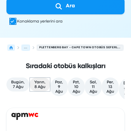
Ara
Konaklama yerlerini ara
...
PLETTENBERG BAY - CAPE TOWN OTOBÜS SEFERLERI
Sıradaki otobüs kalkışları
Bugün,
Yarın,
Paz,
Pzt,
Sal,
Per,
Da
7 Ağu
8 Ağu
9
10
11
13
faz
Ağu
Ağu
Ağu
Ağu
tar
Plettenberg Bay'den Cape Town'ye olan sonraki kalkışlar
Tarafından işletilir
Araç türü
Kalkış saati
Nereden
Seyaha
Otob