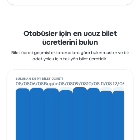
Otobüsler için en ucuz bilet
ücretlerini bulun
Bilet ücreti geçmişteki aramalara göre bulunmuştur ve bir
adet yolcu için tek yön bilet ücretidir.
BULUNAN EN IYI BILET ÜCRETI
05/08
06/08
Bugün
08/08
09/08
10/08
11/08
12/08