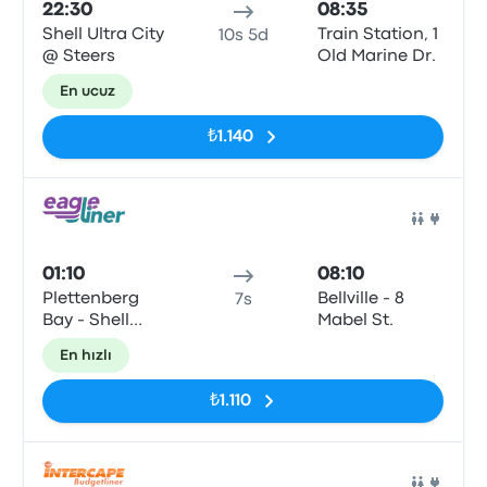
22:30
08:35
Shell Ultra City
Train Station, 1
10s 5d
@ Steers
Old Marine Dr.
En ucuz
₺1.140
Otob
01:10
08:10
Plettenberg
Bellville - 8
7s
Bay - Shell
Mabel St.
Ultra City,
En hızlı
Marine Way,
Plettenberg
₺1.110
Bay, 6600