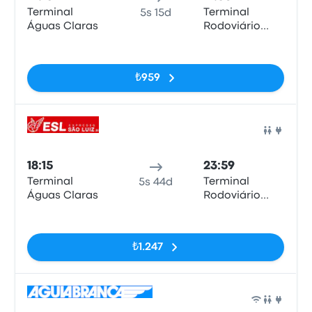
Terminal
Terminal
5s 15d
Águas Claras
Rodoviário
Gov. José
Etiketler yok
Rollemberg
Leite
₺959
Otob
18:15
23:59
Terminal
Terminal
5s 44d
Águas Claras
Rodoviário
Gov. José
Etiketler yok
Rollemberg
Leite
₺1.247
Otob