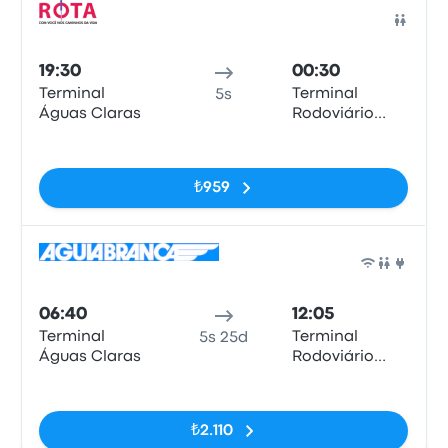
Otob
19:30
00:30
Terminal
Terminal
5s
Águas Claras
Rodoviário
Gov. José
Etiketler yok
Rollemberg
Leite
₺959
Otob
06:40
12:05
Terminal
Terminal
5s 25d
Águas Claras
Rodoviário
Gov. José
Etiketler yok
Rollemberg
Leite
₺2.110