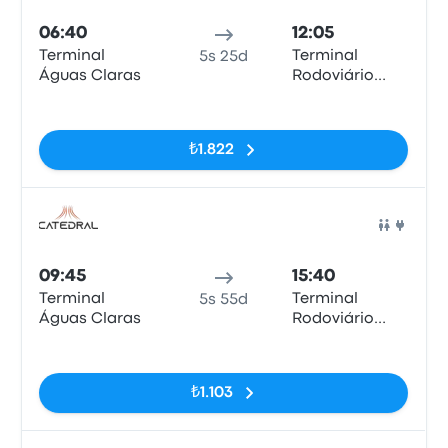
06:40
12:05
Terminal
Terminal
5s 25d
Águas Claras
Rodoviário
Gov. José
Etiketler yok
Rollemberg
Leite
₺1.822
Otob
09:45
15:40
Terminal
Terminal
5s 55d
Águas Claras
Rodoviário
Gov. José
Etiketler yok
Rollemberg
Leite
₺1.103