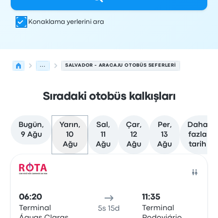
Konaklama yerlerini ara
...
SALVADOR - ARACAJU OTOBÜS SEFERLERI
Sıradaki otobüs kalkışları
Bugün,
Yarın,
Sal,
Çar,
Per,
Daha
9 Ağu
10
11
12
13
fazla
Ağu
Ağu
Ağu
Ağu
tarih
Salvador'den Aracaju'ye olan sonraki kalkışlar 10 Ağusto
Tarafından işletilir
Araç türü
Kalkış saati
Nereden
Seyaha
Otob
06:20
11:35
Terminal
Terminal
5s 15d