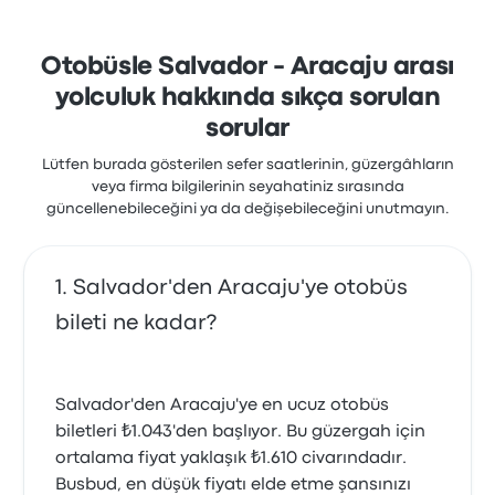
genellikle wifi hizmetinden şikayetçi oldular. Bu
yolculukta Viação Cidade Sol biletleri için başlangıç
fiyatı ₺1.676
Otobüsle Salvador - Aracaju arası
yolculuk hakkında sıkça sorulan
sorular
Lütfen burada gösterilen sefer saatlerinin, güzergâhların
veya firma bilgilerinin seyahatiniz sırasında
güncellenebileceğini ya da değişebileceğini unutmayın.
Salvador'den Aracaju'ye otobüs
bileti ne kadar?
Salvador'den Aracaju'ye en ucuz otobüs
biletleri ₺1.043'den başlıyor. Bu güzergah için
ortalama fiyat yaklaşık ₺1.610 civarındadır.
Busbud, en düşük fiyatı elde etme şansınızı