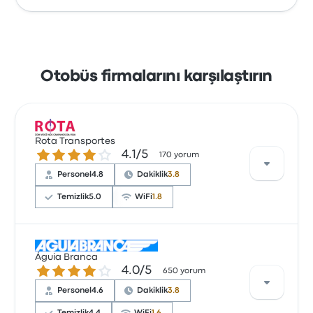
Otobüs firmalarını karşılaştırın
Rota Transportes
4.1 üzerinden 5 yıldız
4.1/5
170 yorum
Personel
4.8
Dakiklik
3.8
Temizlik
5.0
WiFi
1.8
11 değerlendirmeye göre Rota Transportes, bu
Águia Branca
yolculuk için 4.3 yıldızla derecelendirilmiştir. Yolcular
4.0 üzerinden 5 yıldız
4.0/5
650 yorum
özellikle personel ve koltuklar açısından memnun
kalırken, bazıları elektrik prizleri konusunda şikayetçi
Personel
4.6
Dakiklik
3.8
oldular. Bu yolculukta Rota Transportes biletleri için