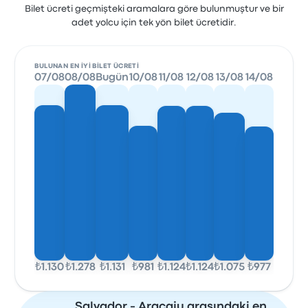
Bilet ücreti geçmişteki aramalara göre bulunmuştur ve bir
adet yolcu için tek yön bilet ücretidir.
BULUNAN EN IYI BILET ÜCRETI
07/08
08/08
Bugün
10/08
11/08
12/08
13/08
14/08
₺1.130
₺1.278
₺1.131
₺981
₺1.124
₺1.124
₺1.075
₺977
Salvador - Aracaju arasındaki en