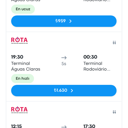
Águas Claras
Rodoviário
Gov. José
En ucuz
Rollemberg
Leite
₺959
Otob
19:30
00:30
Terminal
Terminal
5s
Águas Claras
Rodoviário
Gov. José
En hızlı
Rollemberg
Leite
₺1.630
Otob
12:15
17:30