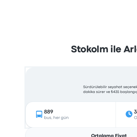
Stokolm ile Ar
Sürdürülebilir seyahat seçenekl
dakika sürer ve ₺435 başlangıç 
889
bus, her gün
O
Ortalama Fiyat