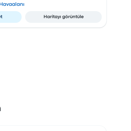
Havaalanı
et
Haritayı görüntüle
n