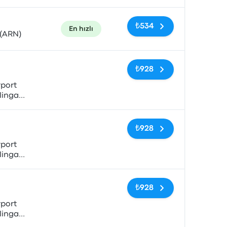
anda
₺534
En hızlı
 (ARN)
Etiketler yok
₺928
port
lingan,
anda
Etiketler yok
₺928
port
lingan,
anda
Etiketler yok
₺928
port
lingan,
anda