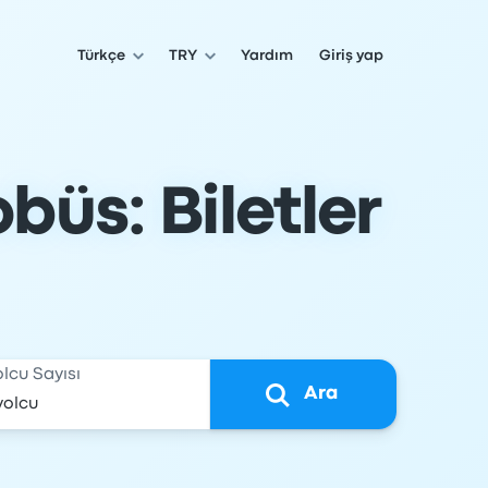
Türkçe
TRY
Yardım
Giriş yap
üs: Biletler
olcu Sayısı
Ara