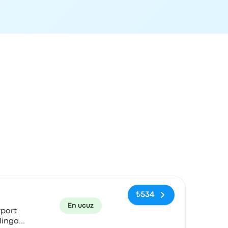
rvasyon bağlantısı
₺534
En ucuz
port
lingan,