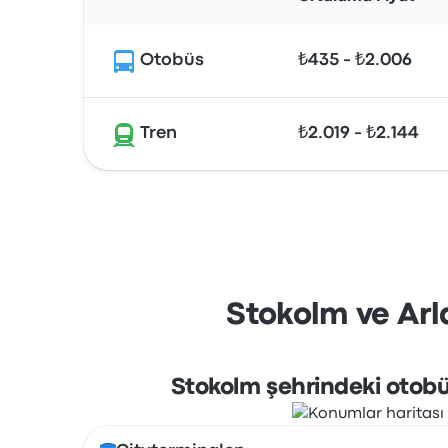
Otobüs
₺435 - ₺2.006
Tren
₺2.019 - ₺2.144
Stokolm ve Arl
Stokolm şehrindeki otobü