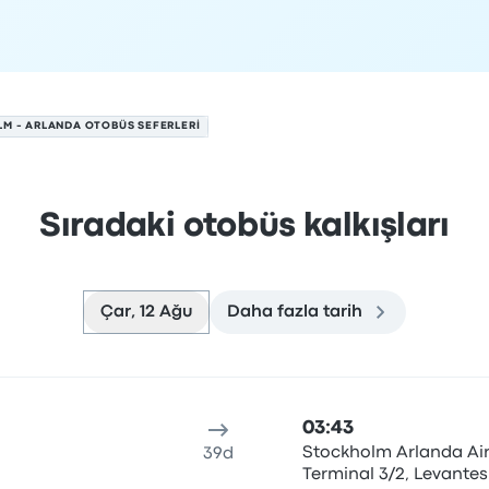
M - ARLANDA OTOBÜS SEFERLERI
Sıradaki otobüs kalkışları
Çar, 12 Ağu
Daha fazla tarih
 Ağustos tarihinde
n
Seyahat süresi
Varış saati
Varış yeri
Önerilen
Fiyat ve reze
03:43
Stockholm Arlanda Air
39d
Terminal 3/2, Levantes