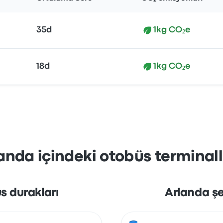
35d
1kg CO₂e
18d
1kg CO₂e
anda içindeki otobüs terminalle
s durakları
Arlanda şe