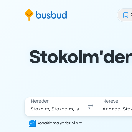
Arama formuna geç
Alt bilgiye geç
İçeriğe geç
Stokolm'den
Nereden
Nereye
Konaklama yerlerini ara