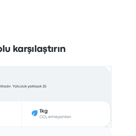
u karşılaştırın
tadır. Yolculuk yaklaşık 35
1kg
CO₂ emisyonları
İşlemler