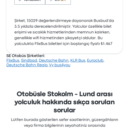
Temizlik
4.1
WiFi
2.7
Şirket, 15029 değerlendirmeye dayanarak Busbud’da
3.5 yıldızla derecelendirilmiştir. Yolcular özellikle bilet
erişimi ve sıcaklık hizmetlerinden memnun kalırken,
genellikle wifi hizmetinden şikayetçi oldular. Bu
yolculukta FlixBus biletleri için başlangıç fiyatı ₺1.467
SE Otobüs Şirketleri:
FlixBus
,
Sindbad
,
Deutsche Bahn
,
KLR Bus
,
Euroclub
,
Deutsche Bahn Regio
,
Vy bus4you
Otobüsle Stokolm - Lund arası
yolculuk hakkında sıkça sorulan
sorular
Lütfen burada gösterilen sefer saatlerinin, güzergâhların
veya firma bilgilerinin seyahatiniz sırasında