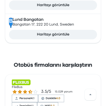
Haritayı görüntüle
Lund Bangatan
B
Bangatan 17, 222 20 Lund, Sweden
Haritayı görüntüle
Otobüs firmalarını karşılaştırın
FlixBus
3.5 üzerinden 5 yıldız
3.5/5
15.029 yorum
Personel
4.1
Dakiklik
4.0