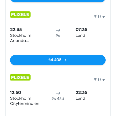
Otob
22:35
07:35
Stockholm
Lund
9s
Arlanda
Airport (ARN)
Etiketler yok
T5
₺4.408
Otob
12:50
22:35
Stockholm
Lund
9s 45d
Cityterminalen
Etiketler yok