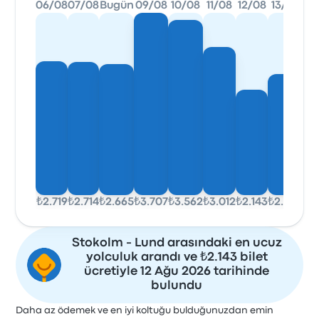
06/08
07/08
Bugün
09/08
10/08
11/08
12/08
13/08
₺2.719
₺2.714
₺2.665
₺3.707
₺3.562
₺3.012
₺2.143
₺2.462
Stokolm - Lund arasındaki en ucuz
yolculuk arandı ve ₺2.143 bilet
ücretiyle 12 Ağu 2026 tarihinde
bulundu
Daha az ödemek ve en iyi koltuğu bulduğunuzdan emin