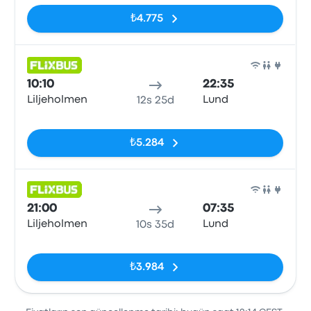
₺4.775
Otob
10:10
22:35
Liljeholmen
Lund
12s 25d
Etiketler yok
₺5.284
Otob
21:00
07:35
Liljeholmen
Lund
10s 35d
Etiketler yok
₺3.984