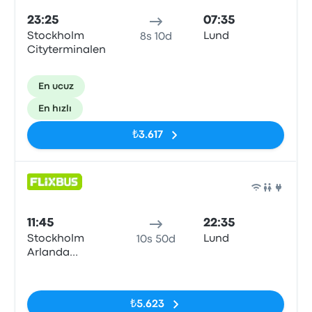
23:25
07:35
Stockholm
Lund
8s 10d
Cityterminalen
En ucuz
En hızlı
₺3.617
Otob
11:45
22:35
Stockholm
Lund
10s 50d
Arlanda
Airport (ARN)
Etiketler yok
T5
₺5.623