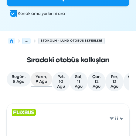
Konaklama yerlerini ara
...
STOKOLM - LUND OTOBÜS SEFERLERI
Sıradaki otobüs kalkışları
Bugün,
Yarın,
Pzt,
Sal,
Çar,
Per,
Cu
8 Ağu
9 Ağu
10
11
12
13
14
Ağu
Ağu
Ağu
Ağu
Ağ
Stokolm'den Lund'ye olan sonraki kalkışlar 9 Ağustos tar
Tarafından işletilir
Araç türü
Kalkış saati
Nereden
Seyaha
Otob