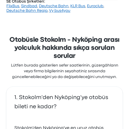
SE Otobüs Şirketleri:
FlixBus
,
Sindbad
,
Deutsche Bahn
,
KLR Bus
,
Euroclub
,
Şirket, 65 değerlendirmeye dayanarak Busbud’da 4.3
Deutsche Bahn Regio
,
Vy bus4you
yıldızla derecelendirilmiştir. Yolcular özellikle personel
ve koltuklar hizmetlerinden memnun kalırken,
genellikle elektrik prizleri hizmetinden şikayetçi
oldular. Bu yolculukta Vy Buss biletleri için başlangıç
fiyatı ₺1.564
Otobüsle Stokolm - Nyköping arası
yolculuk hakkında sıkça sorulan
sorular
Lütfen burada gösterilen sefer saatlerinin, güzergâhların
veya firma bilgilerinin seyahatiniz sırasında
güncellenebileceğini ya da değişebileceğini unutmayın.
Stokolm'den Nyköping'ye otobüs
bileti ne kadar?
Stokolm'den Nyköping'ye en ucuz otobüs