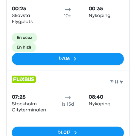
00:25
00:35
Skavsta
Nyköping
10d
Flygplats
En ucuz
En hızlı
₺706
Otob
07:25
08:40
Stockholm
Nyköping
1s 15d
Cityterminalen
Etiketler yok
₺1.017