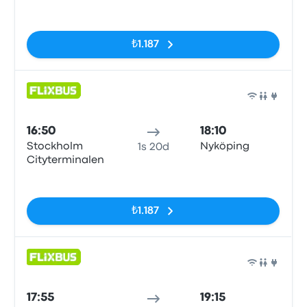
Etiketler yok
₺1.187
Otob
16:50
18:10
Stockholm
Nyköping
1s 20d
Cityterminalen
Etiketler yok
₺1.187
Otob
17:55
19:15