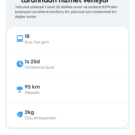
tarafından hizmet veriliyor
Yolculuk yaklaşık 1 saat 25 dakika sürer ve sadece ₺379'den
başlayan ücretlerle konforlu bir yolculuk için mükemmel bir
değer sunar.
18
bus, her gün
1s 25d
Ortalama Süre
95 km
Mesafe
2kg
CO₂ emisyonları