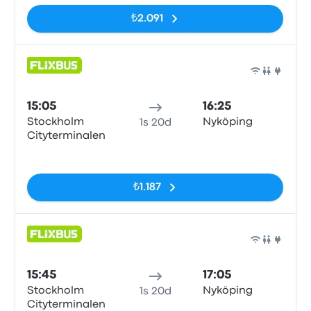
₺2.091
Otob
15:05
16:25
Stockholm
Nyköping
1s 20d
Cityterminalen
Etiketler yok
₺1.187
Otob
15:45
17:05
Stockholm
Nyköping
1s 20d
Cityterminalen