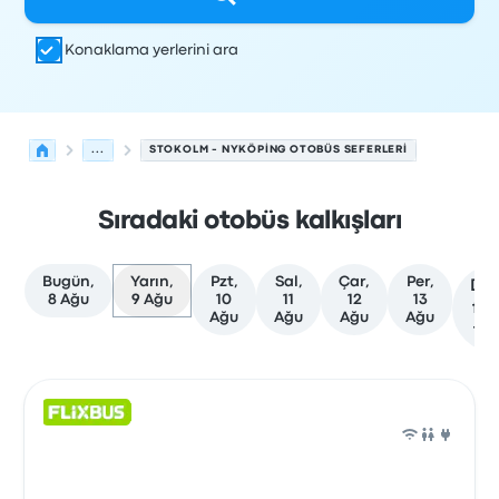
Konaklama yerlerini ara
...
STOKOLM - NYKÖPING OTOBÜS SEFERLERI
Sıradaki otobüs kalkışları
Bugün,
Yarın,
Pzt,
Sal,
Çar,
Per,
Da
8 Ağu
9 Ağu
10
11
12
13
faz
Ağu
Ağu
Ağu
Ağu
tar
Stokolm'den Nyköping'ye olan sonraki kalkışlar 9 Ağusto
Tarafından işletilir
Araç türü
Kalkış saati
Nereden
Seyaha
Otob