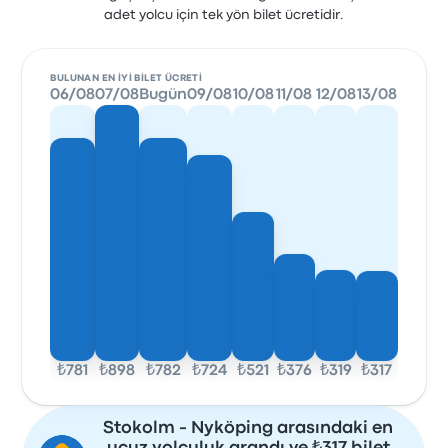
adet yolcu için tek yön bilet ücretidir.
BULUNAN EN IYI BILET ÜCRETI
06/08
07/08
Bugün
09/08
10/08
11/08
12/08
13/08
₺781
₺898
₺782
₺724
₺521
₺376
₺319
₺317
Stokolm - Nyköping arasındaki en