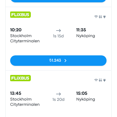
Otob
10:20
11:35
Stockholm
Nyköping
1s 15d
Cityterminalen
Etiketler yok
₺1.243
Otob
13:45
15:05
Stockholm
Nyköping
1s 20d
Cityterminalen
Etiketler yok