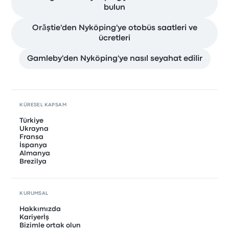
bulun
Orăştie'den Nyköping'ye otobüs saatleri ve
ücretleri
Gamleby'den Nyköping'ye nasıl seyahat edilir
KÜRESEL KAPSAM
Türkiye
Ukrayna
Fransa
İspanya
Almanya
Brezilya
KURUMSAL
Hakkımızda
Kariyerİş
Bizimle ortak olun