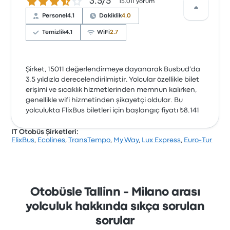
3.5 üzerinden 5 yıldız
3.5/5
15.011 yorum
Personel
4.1
Dakiklik
4.0
Temizlik
4.1
WiFi
2.7
Şirket, 15011 değerlendirmeye dayanarak Busbud’da
3.5 yıldızla derecelendirilmiştir. Yolcular özellikle bilet
erişimi ve sıcaklık hizmetlerinden memnun kalırken,
genellikle wifi hizmetinden şikayetçi oldular. Bu
yolculukta FlixBus biletleri için başlangıç fiyatı ₺8.141
IT Otobüs Şirketleri:
FlixBus
,
Ecolines
,
TransTempo
,
My Way
,
Lux Express
,
Euro-Tur
Otobüsle Tallinn - Milano arası
yolculuk hakkında sıkça sorulan
sorular