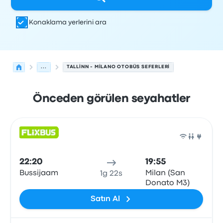
Konaklama yerlerini ara
...
TALLINN - MILANO OTOBÜS SEFERLERI
Önceden görülen seyahatler
Tallinn'den Milano'ye olan sonraki kalkışlar 7 Ağustos ta
Tarafından işletilir
Araç türü
Kalkış saati
Nereden
Seyaha
Otob
22:20
19:55
Bussijaam
Milan (San
1g 22s
Donato M3)
Satın Al