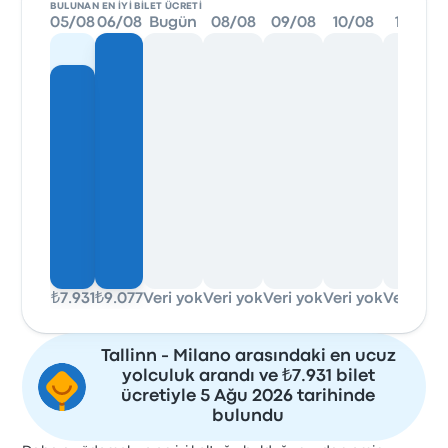
BULUNAN EN IYI BILET ÜCRETI
05/08
06/08
Bugün
08/08
09/08
10/08
11/08
₺7.931
₺9.077
Veri yok
Veri yok
Veri yok
Veri yok
Veri yok
Tallinn - Milano arasındaki en ucuz
yolculuk arandı ve ₺7.931 bilet
ücretiyle 5 Ağu 2026 tarihinde
bulundu