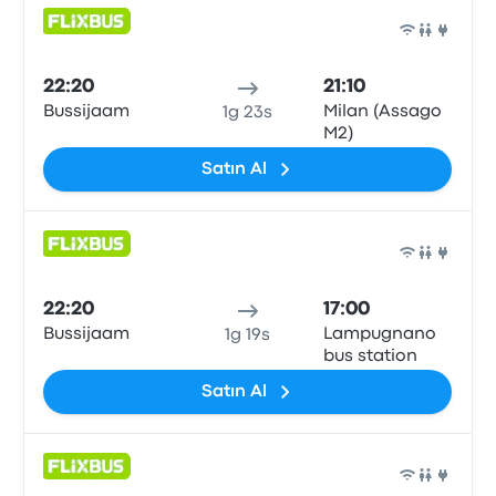
Otob
22:20
21:10
Bussijaam
Milan (Assago
1g 23s
M2)
Satın Al
Otob
22:20
17:00
Bussijaam
Lampugnano
1g 19s
bus station
Satın Al
Otob