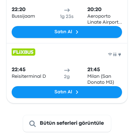
22:20
20:20
Bussijaam
Aeroporto
1g 23s
Linate Airport
(LIN)
Satın Al
Otob
22:45
21:45
Reisiterminal D
Milan (San
2g
Donato M3)
Satın Al
Bütün seferleri görüntüle