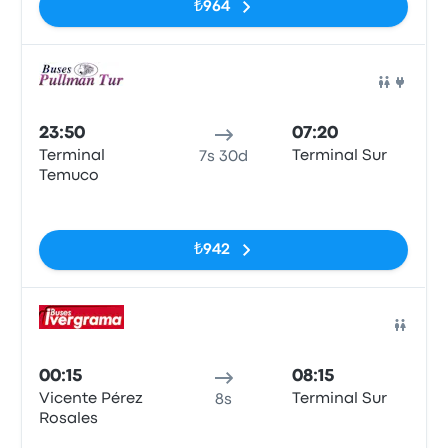
₺964
Otob
23:50
07:20
Terminal
Terminal Sur
7s 30d
Temuco
Etiketler yok
₺942
Otob
00:15
08:15
Vicente Pérez
Terminal Sur
8s
Rosales
Etiketler yok