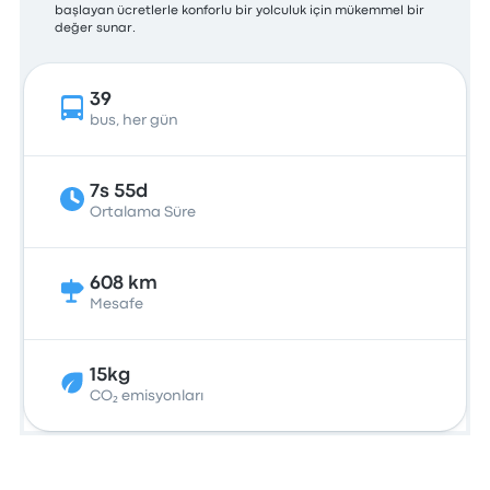
başlayan ücretlerle konforlu bir yolculuk için mükemmel bir
değer sunar.
39
bus, her gün
7s 55d
Ortalama Süre
608 km
Mesafe
15kg
CO₂ emisyonları