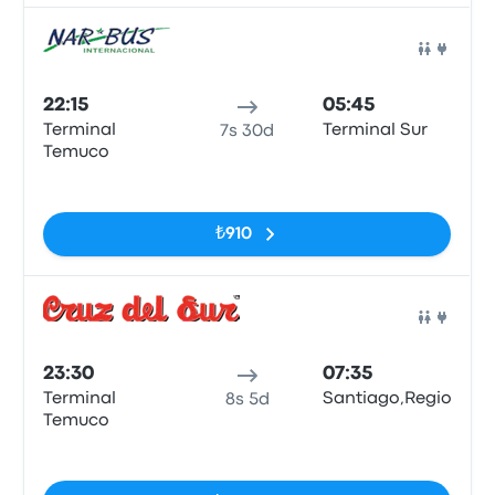
Otob
22:15
05:45
Terminal
Terminal Sur
7s 30d
Temuco
Etiketler yok
₺910
Otob
23:30
07:35
Terminal
Santiago,RegionMetr
8s 5d
Temuco
Etiketler yok