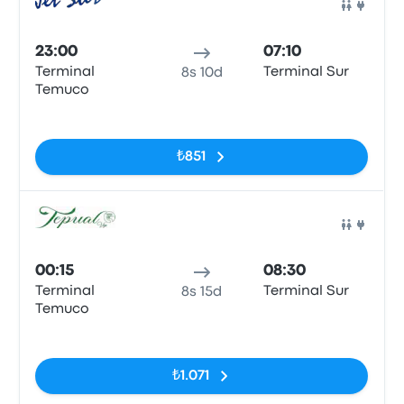
Otob
23:00
07:10
Terminal
Terminal Sur
8s 10d
Temuco
Etiketler yok
₺851
Otob
00:15
08:30
Terminal
Terminal Sur
8s 15d
Temuco
Etiketler yok
₺1.071