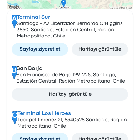
Terminal Sur
A
Santiago - Av Libertador Bernardo O'Higgins
3850, Santiago, Estación Central, Región
Metropolitana, Chile
Sayfayı ziyaret et
Haritayı görüntüle
San Borja
B
San Francisco de Borja 199-225, Santiago,
Estación Central, Región Metropolitana, Chile
Haritayı görüntüle
Terminal Los Héroes
C
Tucapel Jiménez 21, 8340528 Santiago, Región
Metropolitana, Chile
Sayfayı ziyaret et
Haritayı görüntüle