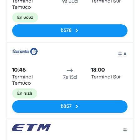
Terminal
Terminal Sur
9s 30d
Temuco
En ucuz
₺578
Otob
10:45
18:00
Terminal
Terminal Sur
7s 15d
Temuco
En hızlı
₺857
Otob