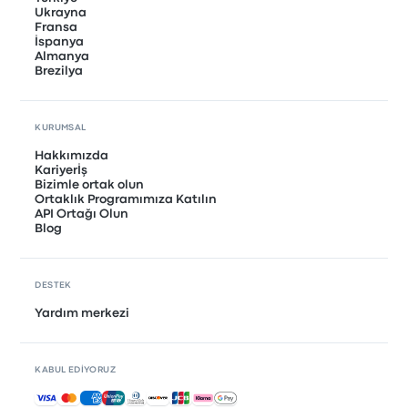
Ukrayna
Fransa
İspanya
Almanya
Brezilya
KURUMSAL
Hakkımızda
Kariyerİş
Bizimle ortak olun
Ortaklık Programımıza Katılın
API Ortağı Olun
Blog
DESTEK
Yardım merkezi
KABUL EDIYORUZ
Kabul edilen ödemeler