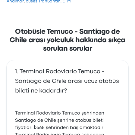
Andimar
,
buses TranSantin
,
ETM
yıldızla derecelendirilmiştir. Yolcular özellikle kalkış
konumu ve personel hizmetlerinden memnun
kalırken, genellikle elektrik prizleri hizmetinden
şikayetçi oldular. Bu yolculukta Pullman Jans biletleri
için başlangıç fiyatı ₺685
Otobüsle Temuco - Santiago de
Chile arası yolculuk hakkında sıkça
sorulan sorular
Terminal Rodoviario Temuco -
Santiago de Chile arası ucuz otobüs
bileti ne kadardır?
Terminal Rodoviario Temuco şehrinden
Santiago de Chile şehrine otobüs bileti
fiyatları ₺568 şehrinden başlamaktadır.