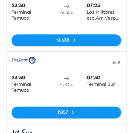
23:30
07:25
Terminal
Los Militares
7s 55d
Temuco
esq.Am.Vespucio
norte
Etiketler yok
₺1.638
Otob
23:50
07:30
Terminal
Terminal Sur
7s 40d
Temuco
Etiketler yok
₺857