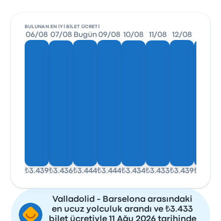
BULUNAN EN IYI BILET ÜCRETI
06/08
07/08
Bugün
09/08
10/08
11/08
12/08
13/08
₺3.439
₺3.436
₺3.444
₺3.444
₺3.434
₺3.433
₺3.439
₺3.444
Valladolid - Barselona arasındaki
en ucuz yolculuk arandı ve ₺3.433
bilet ücretiyle 11 Ağu 2026 tarihinde