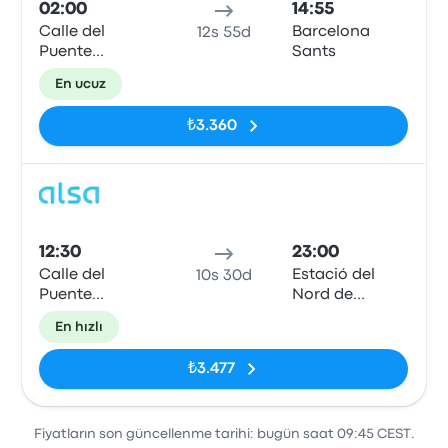
02:00
14:55
Calle del
Barcelona
12s 55d
Puente
Sants
Colgante, 2
En ucuz
₺3.360
Otob
12:30
23:00
Calle del
Estació del
10s 30d
Puente
Nord de
Colgante, 2
Barcelona
En hızlı
₺3.477
Fiyatların son güncellenme tarihi: bugün saat 09:45 CEST.