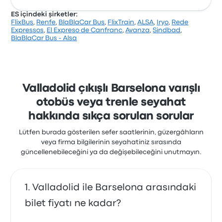
ES içindeki şirketler:
FlixBus
,
Renfe
,
BlaBlaCar Bus
,
FlixTrain
,
ALSA
,
Iryo
,
Rede
Şirket, 15027 değerlendirmeye dayanarak Busbud’da
Expressos
,
El Expreso de Canfranc
,
Avanza
,
Sindbad
,
3.5 yıldızla derecelendirilmiştir. Yolcular özellikle bilet
BlaBlaCar Bus - Alsa
erişimi ve sıcaklık hizmetlerinden memnun kalırken,
genellikle wifi hizmetinden şikayetçi oldular. Bu
yolculukta FlixBus biletleri için başlangıç fiyatı ₺3.081
Valladolid çıkışlı Barselona varışlı
otobüs veya trenle seyahat
hakkında sıkça sorulan sorular
Lütfen burada gösterilen sefer saatlerinin, güzergâhların
veya firma bilgilerinin seyahatiniz sırasında
güncellenebileceğini ya da değişebileceğini unutmayın.
Valladolid ile Barselona arasındaki
bilet fiyatı ne kadar?