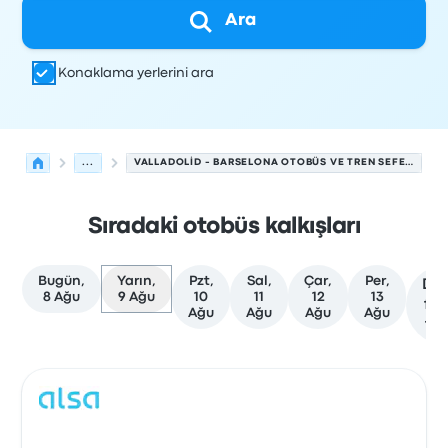
Ara
Konaklama yerlerini ara
...
VALLADOLID - BARSELONA OTOBÜS VE TREN SEFERLERI
Sıradaki otobüs kalkışları
Bugün,
Yarın,
Pzt,
Sal,
Çar,
Per,
Da
8 Ağu
9 Ağu
10
11
12
13
faz
Ağu
Ağu
Ağu
Ağu
tar
Valladolid'den Barselona'ye olan sonraki kalkışlar 9 Ağu
Tarafından işletilir
Araç türü
Kalkış saati
Nereden
Seyaha
Otob