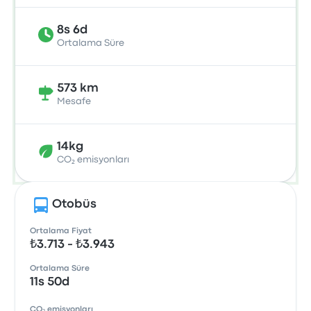
8s 6d
Ortalama Süre
573 km
Mesafe
14kg
CO₂ emisyonları
Otobüs
Ortalama Fiyat
₺3.713 - ₺3.943
Ortalama Süre
11s 50d
CO₂ emisyonları