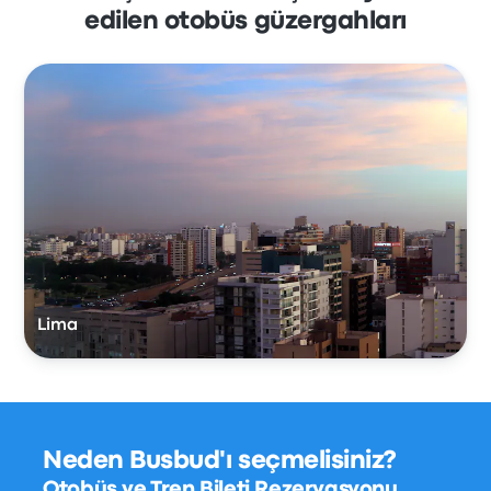
edilen otobüs güzergahları
Lima
Neden Busbud'ı seçmelisiniz?
Otobüs ve Tren Bileti Rezervasyonu