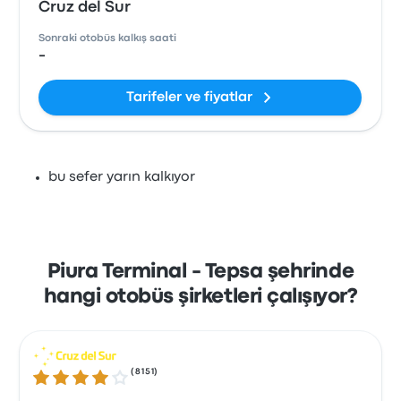
Cruz del Sur
Sonraki otobüs kalkış saati
-
Tarifeler ve fiyatlar
bu sefer yarın kalkıyor
Piura Terminal - Tepsa şehrinde
hangi otobüs şirketleri çalışıyor?
(
8151
)
4.1 üzerinden 5 yıldız