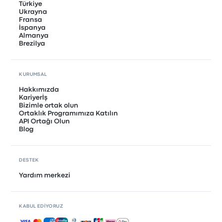
Türkiye
Ukrayna
Fransa
İspanya
Almanya
Brezilya
KURUMSAL
Hakkımızda
Kariyerİş
Bizimle ortak olun
Ortaklık Programımıza Katılın
API Ortağı Olun
Blog
DESTEK
Yardım merkezi
KABUL EDIYORUZ
Kabul edilen ödemeler