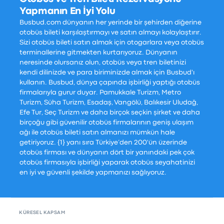
Yapmanın En İyi Yolu
Busbud.com dünyanın her yerinde bir şehirden diğerine
otobüs bileti karşılaştırmayı ve satın almayı kolaylaştırır.
Sizi otobüs bileti satın almak için otogarlara veya otobüs
terminallerine gitmekten kurtarıyoruz. Dünyanın
neresinde olursanız olun, otobüs veya tren biletinizi
kendi dilinizde ve para biriminizde almak için Busbud'ı
kullanın. Busbud, dünya çapında işbirliği yaptığı otobüs
firmalarıyla gurur duyar. Pamukkale Turizm, Metro
Turizm, Süha Turizm, Esadaş, Vangölü, Balıkesir Uludağ,
Efe Tur, Seç Turizm ve daha birçok seçkin şirket ve daha
birçoğu gibi güvenilir otobüs firmalarının geniş ulaşım
ağı ile otobüs bileti satın almanızı mümkün hale
getiriyoruz. {1} yanı sıra Türkiye’den 200'ün üzerinde
otobüs firması ve dünyanın dört bir yanındaki pek çok
otobüs firmasıyla işbirliği yaparak otobüs seyahatinizi
en iyi ve güvenli şekilde yapmanızı sağlıyoruz.
KÜRESEL KAPSAM