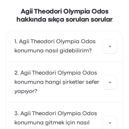
Agii Theodori Olympia Odos
hakkında sıkça sorulan sorular
Agii Theodori Olympia Odos
konumuna nasıl gidebilirim?
Varış noktanıza doğrudan ulaşım sağlayan
Agii Theodori Olympia Odos
bir otobüs kullanabilirsiniz. Alternatif olarak
konumuna hangi şirketler sefer
taksiye binebilir veya bir araç paylaşımı
yapıyor?
hizmetinden yararlanabilirsiniz.
Agii Theodori Olympia Odos konumuna KTEL
Agii Theodori Olympia Odos
Korinthia ile yolculuk edebilirsiniz. Şirket
konumuna gitmek için nasıl
günde 11 sefer düzenlemektedir. En erken