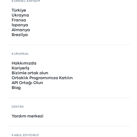
KÜRESEL KAPSAM
Türkiye
Ukrayna
Fransa
İspanya
Almanya
Brezilya
KURUMSAL
Hakkımızda
Kariyerİş
Bizimle ortak olun
Ortaklık Programımıza Katılın
API Ortağı Olun
Blog
DESTEK
Yardım merkezi
KABUL EDIYORUZ