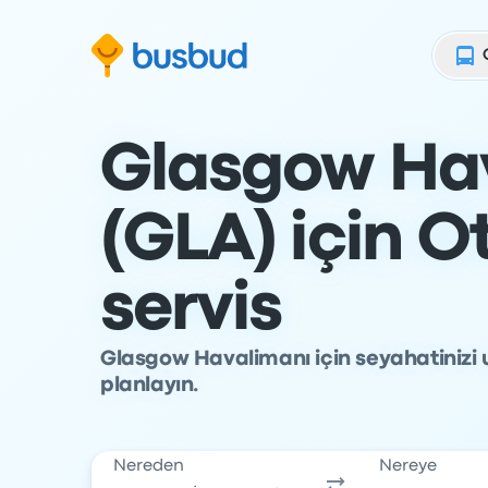
Arama formuna geç
Alt bilgiye geç
İçeriğe geç
Glasgow Ha
(GLA) için 
servis
Glasgow Havalimanı için seyahatinizi 
planlayın.
Nereden
Nereye