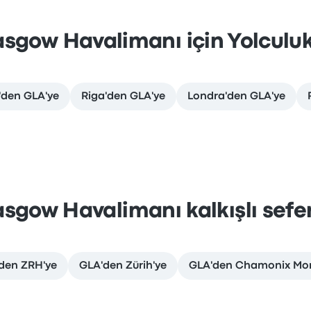
asgow Havalimanı için Yolculuk
den GLA'ye
Riga'den GLA'ye
Londra'den GLA'ye
asgow Havalimanı kalkışlı sefer
den ZRH'ye
GLA'den Zürih'ye
GLA'den Chamonix Mon