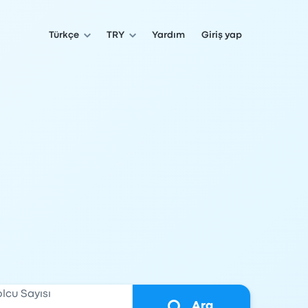
Türkçe
TRY
Yardım
Giriş yap
olcu Sayısı
Ara