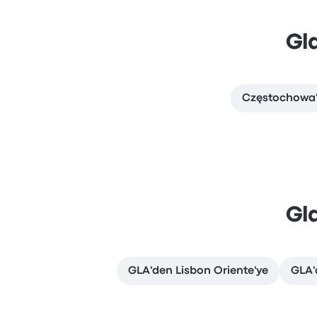
Gl
Częstochowa'
Gl
GLA'den Lisbon Oriente'ye
GLA'