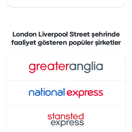
otobüs seferinin kalkış saati 00:00, en son
tren seferinin kalkış saati 23:59 olur.
Busbud ile biletlerinizi online olarak
ayırtmanın rahatlığından yararlanın.
Mastercard, Visa, Amex ve diğerleri gibi
London Liverpool Street şehrinde
başlıca kredi kartlarından biri veya Apple Pay
faaliyet gösteren popüler şirketler
ve Google Pay gibi hizmetlerle ödeme
yapmanın kolaylığını yaşayın.