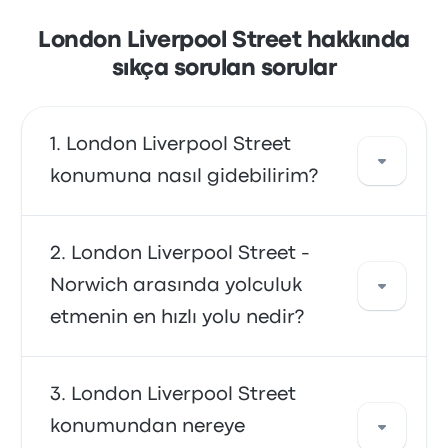
London Liverpool Street hakkında
sıkça sorulan sorular
London Liverpool Street
konumuna nasıl gidebilirim?
Varış noktanıza yere doğrudan ulaşım
London Liverpool Street -
sağlayan bir otobüs veya tren
Norwich arasında yolculuk
kullanabilirsiniz. Alternatif olarak taksiye
etmenin en hızlı yolu nedir?
binebilir veya bir araç paylaşımı hizmetinden
yararlanabilirsiniz.
London Liverpool Street konumuna gitmenin
London Liverpool Street
ve buradan hareket etmenin en hızlı yolu olan
konumundan nereye
tren, varış noktanıza rahat bir ulaşım sağlar.