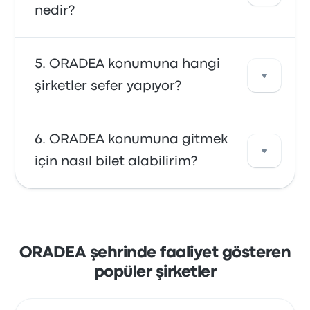
nedir?
bulmak için arama aracımızı kullanın.
Genelde ORADEA ve Londra arası bir biletin
ORADEA konumuna hangi
ücreti ₺11.508 kadardır. Bu yolculuk FlixBus
şirketler sefer yapıyor?
tarafından sunulur ve yaklaşık 1g 15s sürer.
Fiyatların ulaşım şekline, günün saatine ve
mevsime bağlı olarak değişebileceğini
ORADEA konumuna FlixBus veya GAL Trans ile
ORADEA konumuna gitmek
unutmayın.
yolculuk edebilirsiniz. Şirketler günde 1178
için nasıl bilet alabilirim?
sefer düzenlemektedir. En erken otobüs
seferinin kalkış saati 00:05, en son otobüs
seferinin kalkış saati 23:59 olur.
Busbud ile biletlerinizi online olarak
ayırtmanın rahatlığından yararlanın.
Mastercard, Visa, Amex ve diğerleri gibi
ORADEA şehrinde faaliyet gösteren
başlıca kredi kartlarından biri veya Apple Pay
popüler şirketler
ve Google Pay gibi hizmetlerle ödeme
yapmanın kolaylığını yaşayın.