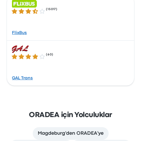
(
15017
)
3.5 üzerinden 5 yıldız
FlixBus
(
60
)
4.0 üzerinden 5 yıldız
GAL Trans
ORADEA için Yolculuklar
Magdeburg'den ORADEA'ye