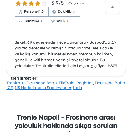
3.9 üzerinden 5 yıldız
3.9/5
69 yorum
Personel
4.5
Dakiklik
4.4
Temizlik
4.7
WiFi
2.7
Şirket, 69 değerlendirmeye dayanarak Busbud’da 3.9
yıldızla derecelendirilmiştir. Yolcular özellikle sıcaklık
ve kalkış konumu hizmetlerinden memnun kalırken,
genellikle wifi hizmetinden şikayetçi oldular. Bu
yolculukta Trenitalia biletleri için başlangıç fiyatı ₺873
IT tren şirketleri:
Trenitalia
,
Deutsche Bahn
,
FlixTrain
,
RegioJet
,
Deutsche Bahn
ICE
,
NS Nederlandse Spoorwegen
,
Italo
Trenle Napoli - Frosinone arası
yolculuk hakkında sıkça sorulan