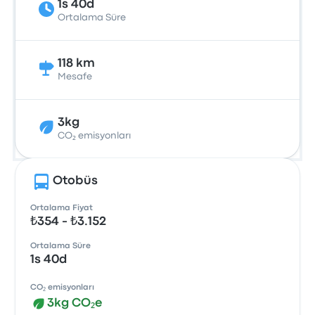
1s 40d
Ortalama Süre
118 km
Mesafe
3kg
CO₂ emisyonları
Otobüs
Ortalama Fiyat
₺354 - ₺3.152
Ortalama Süre
1s 40d
CO₂ emisyonları
3kg CO₂e