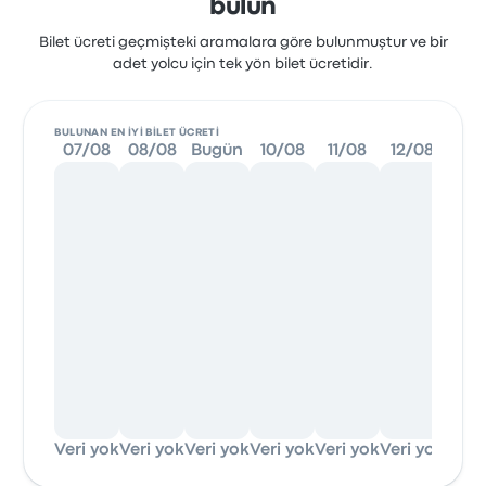
bulun
Bilet ücreti geçmişteki aramalara göre bulunmuştur ve bir
adet yolcu için tek yön bilet ücretidir.
BULUNAN EN IYI BILET ÜCRETI
07/08
08/08
Bugün
10/08
11/08
12/08
13/
Veri yok
Veri yok
Veri yok
Veri yok
Veri yok
Veri yok
Veri 