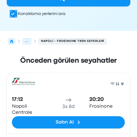
Konaklama yerlerini ara
...
NAPOLI - FROSINONE TREN SEFERLERI
Önceden görülen seyahatler
Napoli'den Frosinone'ye olan sonraki kalkışlar 9 Ağustos
Tarafından işletilir
Araç türü
Kalkış saati
Nereden
Seyaha
Tren
17:12
20:20
Napoli
Frosinone
3s 8d
Centrale
Satın Al