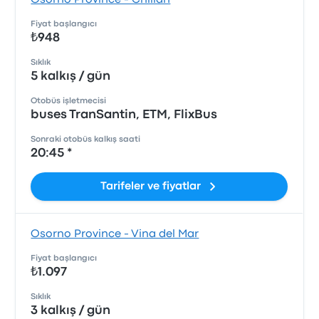
Osorno Province - Chillan
Fiyat başlangıcı
₺948
Sıklık
5 kalkış / gün
Otobüs işletmecisi
buses TranSantin, ETM, FlixBus
Sonraki otobüs kalkış saati
20:45 *
Tarifeler ve fiyatlar
Osorno Province - Vina del Mar
Fiyat başlangıcı
₺1.097
Sıklık
3 kalkış / gün