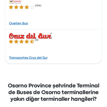
(
126
)
4.1 üzerinden 5 yıldız
Queilen Bus
(
3
)
4.3 üzerinden 5 yıldız
Transportes Cruz del Sur
Osorno Province şehrinde Terminal
de Buses de Osorno terminallerine
yakın diğer terminaller hangileri?