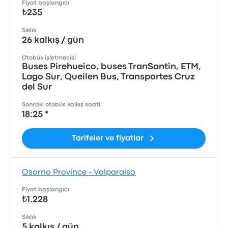
Fiyat başlangıcı
₺235
Sıklık
26 kalkış / gün
Otobüs işletmecisi
Buses Pirehueico, buses TranSantin, ETM,
Lago Sur, Queilen Bus, Transportes Cruz
del Sur
Sonraki otobüs kalkış saati
18:25 *
Tarifeler ve fiyatlar
Osorno Province - Valparaiso
Fiyat başlangıcı
₺1.228
Sıklık
5 kalkış / gün