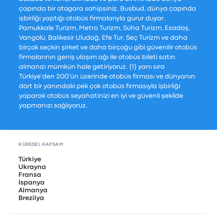
çapında bir otogara sahipsiniz. Busbud, dünya çapında
işbirliği yaptığı otobüs firmalarıyla gurur duyar.
Pamukkale Turizm, Metro Turizm, Süha Turizm, Esadaş,
Vangölü, Balıkesir Uludağ, Efe Tur, Seç Turizm ve daha
birçok seçkin şirket ve daha birçoğu gibi güvenilir otobüs
firmalarının geniş ulaşım ağı ile otobüs bileti satın
almanızı mümkün hale getiriyoruz. {1} yanı sıra
Türkiye’den 200'ün üzerinde otobüs firması ve dünyanın
dört bir yanındaki pek çok otobüs firmasıyla işbirliği
yaparak otobüs seyahatinizi en iyi ve güvenli şekilde
yapmanızı sağlıyoruz.
KÜRESEL KAPSAM
Türkiye
Ukrayna
Fransa
İspanya
Almanya
Brezilya