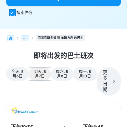
搜索住宿
...
克萊克斯多普 到 布隆方丹 的巴士
即将出发的巴士班次
今天, 8
明天, 8
周六, 8
周一, 8
更
月6日
月7日
月8日
月10日
多
日
期
从 克萊克斯多普 发往 布隆方丹 的接下来几班发车，日期为 
运营方
车辆类型
出发时间
出发地点
行程时长
到达时间
到达
巴士