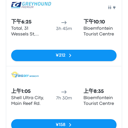
巴士
下午6:25
下午10:10
Total, 31
Bloemfontein
3h 45m
Wessels St,
Tourist Centre
Meiringspark,
无标签
Klerksdorp
¥212
巴士
上午1:05
上午8:35
Shell Ultra City,
Bloemfontein
7h 30m
Main Reef Rd.
Tourist Centre
无标签
¥158