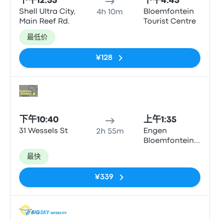
下午12:35
下午4:45
Shell Ultra City,
Bloemfontein
4h 10m
Main Reef Rd.
Tourist Centre
最低价
¥128
巴士
下午10:40
上午1:35
31 Wessels St
Engen
2h 55m
Bloemfontein
South 1 Stop
最快
¥339
巴士