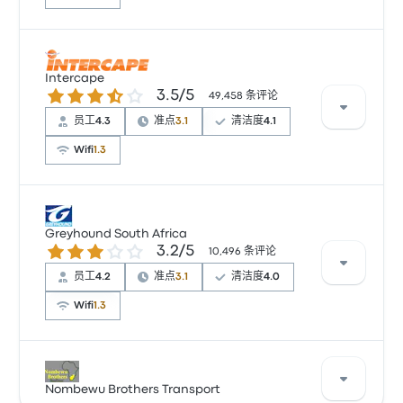
根据 4357 条评论，该公司在 Busbud 上被评为 3.5 颗
星。旅客对 车票资源 和 员工 特别满意，但对 无线上网
Intercape
3.5 / 5 星
3.5/5
经常有所抱怨。 Big Sky 在此路线提供的票价为 ¥158 起
49,458 条评论
员工
4.3
准点
3.1
清洁度
4.1
Wifi
1.3
根据 22 条评论，Intercape 提供的本行程被评为 4.2 颗
星。旅客对 电源插座 和 物有所值 特别满意，但也有旅
Greyhound South Africa
3.2 / 5 星
3.2/5
客抱怨 无线上网。 Intercape 在此路线提供的票价为
10,496 条评论
¥207 起
员工
4.2
准点
3.1
清洁度
4.0
Wifi
1.3
根据 10496 条评论，该公司在 Busbud 上被评为 3.2 颗
星。旅客对 车票资源 和 员工 特别满意，但对 无线上网
Nombewu Brothers Transport