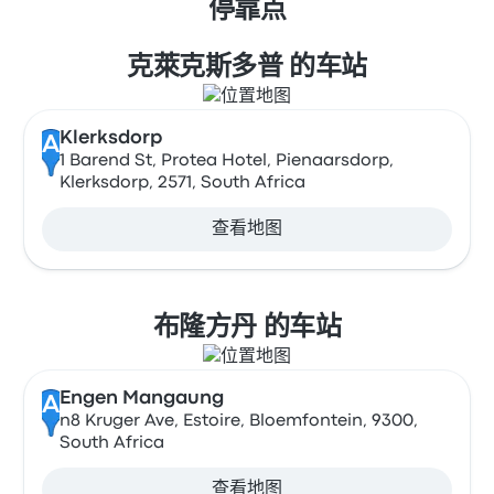
停靠点
克萊克斯多普 的车站
Klerksdorp
A
1 Barend St, Protea Hotel, Pienaarsdorp,
Klerksdorp, 2571, South Africa
查看地图
布隆方丹 的车站
Engen Mangaung
A
n8 Kruger Ave, Estoire, Bloemfontein, 9300,
South Africa
查看地图