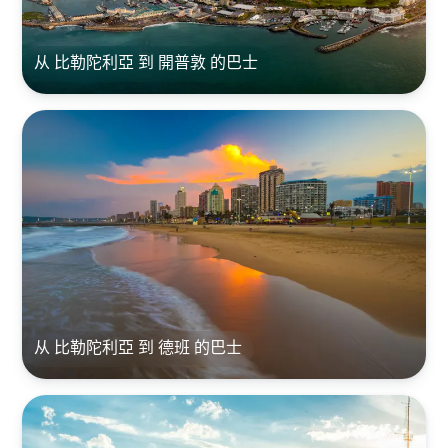
从 比勒陀利亞 到 開普敦 的巴士
从 比勒陀利亞 到 德班 的巴士