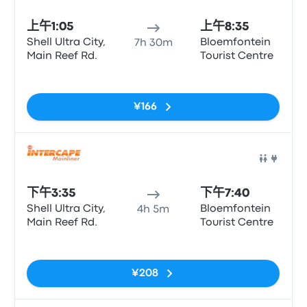
上午1:05
上午8:35
Shell Ultra City,
Bloemfontein
7h 30m
Main Reef Rd.
Tourist Centre
无标签
¥166
巴士
下午3:35
下午7:40
Shell Ultra City,
Bloemfontein
4h 5m
Main Reef Rd.
Tourist Centre
无标签
¥208