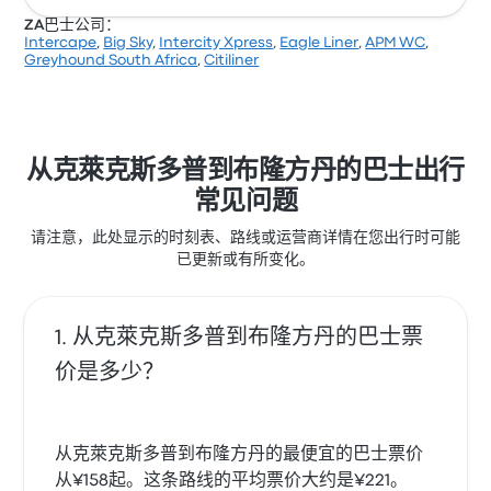
经常有所抱怨。 Greyhound South Africa 在此路线提供
ZA巴士公司：
的票价为 ¥165 起
Intercape
,
Big Sky
,
Intercity Xpress
,
Eagle Liner
,
APM WC
,
Nombewu Brothers Transport 每天提供 1 班从 克萊克
Greyhound South Africa
,
Citiliner
斯多普 到 布隆方丹 的车次。此行程的平均票价为 ¥360
，但您可以找到最低为 ¥354 的票价。两个城市之间的车
程通常需要大约 2小时 55分钟 。
从克萊克斯多普到布隆方丹的巴士出行
常见问题
请注意，此处显示的时刻表、路线或运营商详情在您出行时可能
已更新或有所变化。
从克萊克斯多普到布隆方丹的巴士票
价是多少？
从克萊克斯多普到布隆方丹的最便宜的巴士票价
从¥158起。这条路线的平均票价大约是¥221。