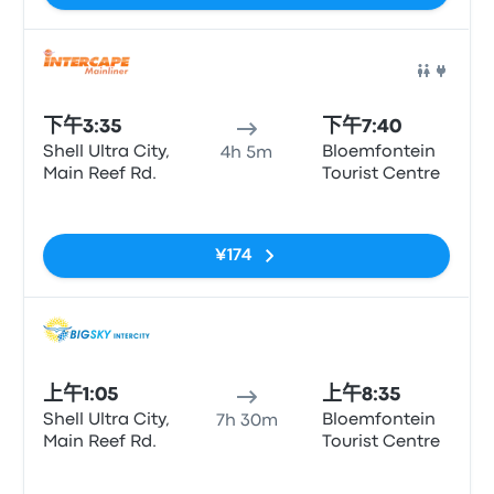
巴士
下午3:35
下午7:40
Shell Ultra City,
Bloemfontein
4h 5m
Main Reef Rd.
Tourist Centre
无标签
¥174
巴士
上午1:05
上午8:35
Shell Ultra City,
Bloemfontein
7h 30m
Main Reef Rd.
Tourist Centre
无标签