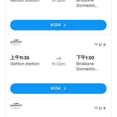
Gatton station
Brisbane
1h 55m
Domestic
Airport
无标签
¥234
巴士
上午11:35
下午1:30
Gatton station
Brisbane
1h 55m
Domestic
Airport
无标签
¥234
巴士