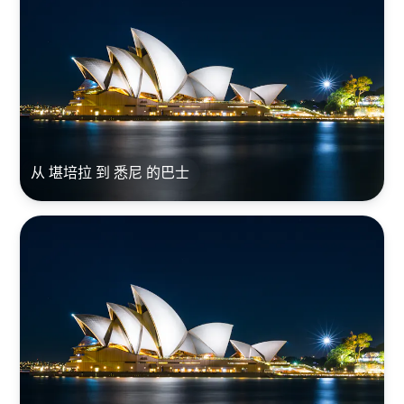
从 堪培拉 到 悉尼 的巴士