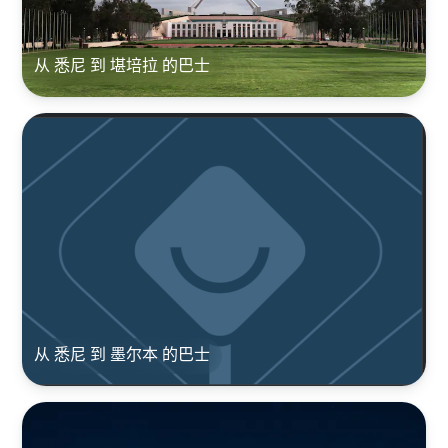
从 悉尼 到 堪培拉 的巴士
从 悉尼 到 墨尔本 的巴士