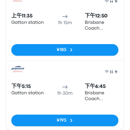
巴士
上午11:35
下午12:50
Gatton station
Brisbane
1h 15m
Coach
Terminal,
无标签
Parkland Cres
¥185
巴士
下午5:15
下午6:45
Gatton station
Brisbane
1h 30m
Coach
Terminal,
无标签
Parkland Cres
¥195