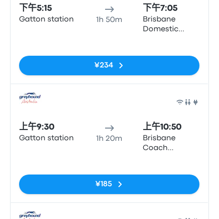
下午5:15
下午7:05
Gatton station
Brisbane
1h 50m
Domestic
Airport
无标签
¥234
巴士
上午9:30
上午10:50
Gatton station
Brisbane
1h 20m
Coach
Terminal,
无标签
Parkland Cres
¥185