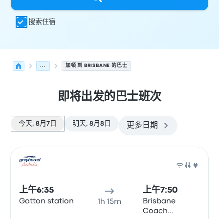
搜索住宿
...
加頓 到 BRISBANE 的巴士
即将出发的巴士班次
今天, 8月7日
明天, 8月8日
更多日期
从 加頓 发往 Brisbane 的接下来几班发车，日期为 8月7日
运营方
车辆类型
出发时间
出发地点
行程时长
到达时间
到达
巴士
上午6:35
上午7:50
Gatton station
Brisbane
1h 15m
Coach