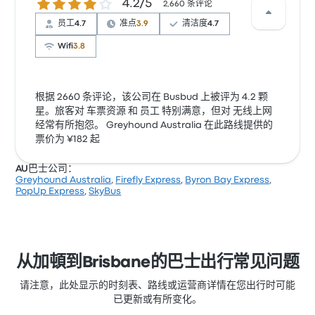
4.2 / 5 星
4.2/5
2,660 条评论
员工
4.7
准点
3.9
清洁度
4.7
Wifi
3.8
根据 2660 条评论，该公司在 Busbud 上被评为 4.2 颗
星。旅客对 车票资源 和 员工 特别满意，但对 无线上网
经常有所抱怨。 Greyhound Australia 在此路线提供的
票价为 ¥182 起
AU巴士公司：
Greyhound Australia
,
Firefly Express
,
Byron Bay Express
,
PopUp Express
,
SkyBus
从加頓到Brisbane的巴士出行常见问题
请注意，此处显示的时刻表、路线或运营商详情在您出行时可能
已更新或有所变化。