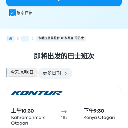
搜索住宿
...
卡赫拉曼馬拉什 到 科尼亞 的巴士
即将出发的巴士班次
今天, 8月8日
更多日期
从 卡赫拉曼馬拉什 发往 科尼亞 的接下来几班发车，日期为 
运营方
车辆类型
出发时间
出发地点
行程时长
到达时间
到达
巴士
上午10:30
下午9:30
Kahramanmaraş
Konya Otogarı
11h
Otogarı