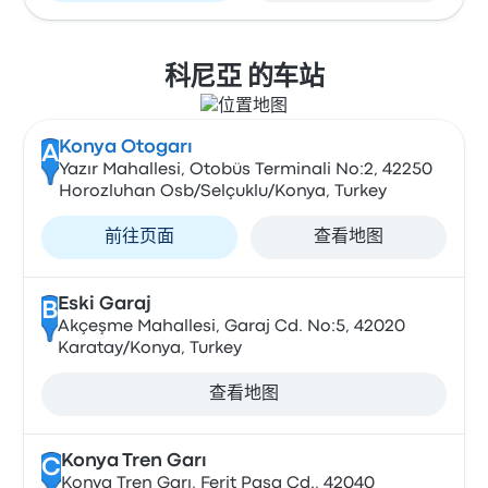
科尼亞 的车站
Konya Otogarı
A
Yazır Mahallesi, Otobüs Terminali No:2, 42250
Horozluhan Osb/Selçuklu/Konya, Turkey
前往页面
查看地图
Eski Garaj
B
Akçeşme Mahallesi, Garaj Cd. No:5, 42020
Karatay/Konya, Turkey
查看地图
Konya Tren Garı
C
Konya Tren Garı, Ferit Paşa Cd., 42040