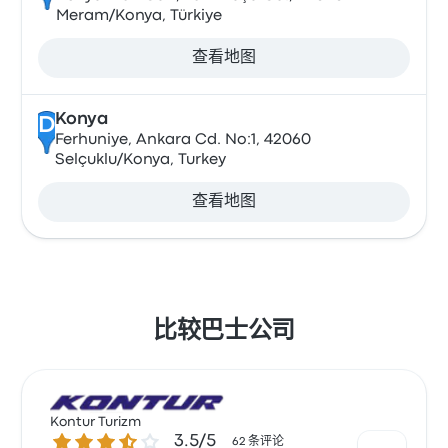
Meram/Konya, Türkiye
查看地图
Konya
D
Ferhuniye, Ankara Cd. No:1, 42060
Selçuklu/Konya, Turkey
查看地图
比较巴士公司
Kontur Turizm
3.5 / 5 星
3.5/5
62 条评论