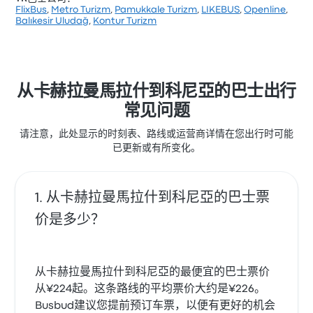
FlixBus
,
Metro Turizm
,
Pamukkale Turizm
,
LIKEBUS
,
Openline
,
根据 277 条评论，该公司在 Busbud 上被评为 2.8 颗
Balıkesir Uludağ
,
Kontur Turizm
星。旅客对 出发地点 和 车票资源 特别满意，但对 无线
上网 经常有所抱怨。 Metro Turizm 在此路线提供的票价
为 ¥218 起
从卡赫拉曼馬拉什到科尼亞的巴士出行
常见问题
请注意，此处显示的时刻表、路线或运营商详情在您出行时可能
已更新或有所变化。
从卡赫拉曼馬拉什到科尼亞的巴士票
价是多少？
从卡赫拉曼馬拉什到科尼亞的最便宜的巴士票价
从¥224起。这条路线的平均票价大约是¥226。
Busbud建议您提前预订车票，以便有更好的机会