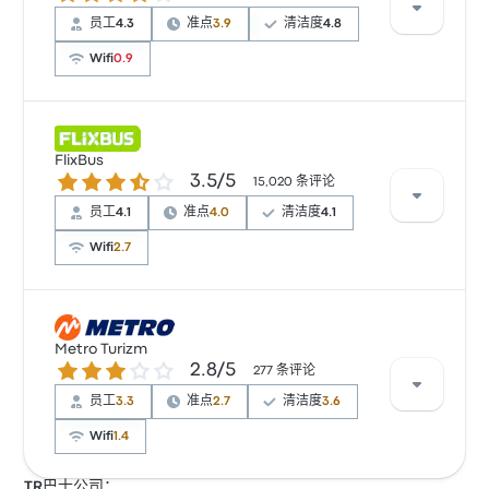
员工
4.3
准点
3.9
清洁度
4.8
Wifi
0.9
根据 62 条评论，该公司在 Busbud 上被评为 3.5 颗星。
旅客对 车票资源 和 清洁度 特别满意，但对 无线上网 经
FlixBus
3.5 / 5 星
3.5/5
常有所抱怨。 Kontur Turizm 在此路线提供的票价为
15,020 条评论
¥224 起
员工
4.1
准点
4.0
清洁度
4.1
Wifi
2.7
根据 15020 条评论，该公司在 Busbud 上被评为 3.5 颗
星。旅客对 车票资源 和 温度 特别满意，但对 无线上网
Metro Turizm
2.8 / 5 星
2.8/5
经常有所抱怨。 FlixBus 在此路线提供的票价为 ¥233 起
277 条评论
员工
3.3
准点
2.7
清洁度
3.6
Wifi
1.4
TR巴士公司：