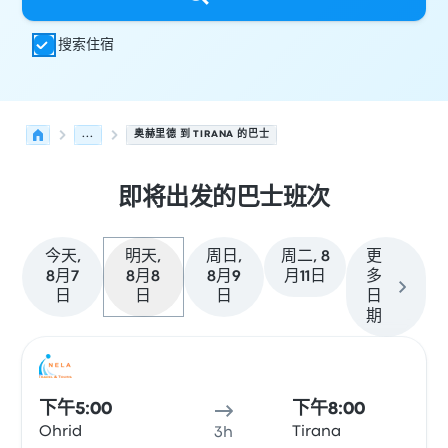
搜索住宿
...
奥赫里德 到 TIRANA 的巴士
即将出发的巴士班次
今天,
明天,
周日,
周二, 8
更
8月7
8月8
8月9
月11日
多
日
日
日
日
期
从 奥赫里德 发往 Tirana 的接下来几班发车，日期为 8月8日
运营方
车辆类型
出发时间
出发地点
行程时长
到达时间
到达
巴士
下午5:00
下午8:00
Ohrid
Tirana
3h