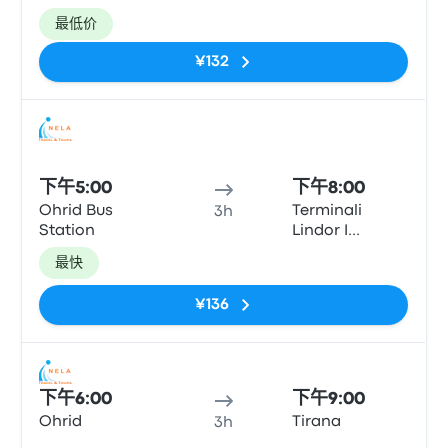
最低价
¥132
巴士
下午5:00
下午8:00
Ohrid Bus
Terminali
3h
Station
Lindor I
Autobusave
最快
(East Bus
Terminal)
¥136
巴士
下午6:00
下午9:00
Ohrid
Tirana
3h