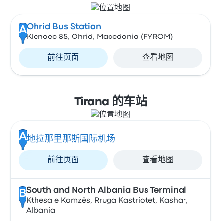
Ohrid Bus Station
A
Klenoec 85, Ohrid, Macedonia (FYROM)
前往页面
查看地图
Tirana 的车站
A
地拉那里那斯国际机场
前往页面
查看地图
South and North Albania Bus Terminal
B
Kthesa e Kamzës, Rruga Kastriotet, Kashar,
Albania