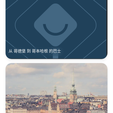
从 哥德堡 到 哥本哈根 的巴士