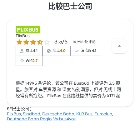
比较巴士公司
FlixBus
3.5 / 5 星
3.5/5
14,995 条评论
员工
4.1
准点
4.0
清洁度
4.1
Wifi
2.7
根据 14995 条评论，该公司在 Busbud 上被评为 3.5 颗
星。旅客对 车票资源 和 温度 特别满意，但对 无线上网
经常有所抱怨。 FlixBus 在此路线提供的票价为 ¥171 起
SE巴士公司：
FlixBus
,
Sindbad
,
Deutsche Bahn
,
KLR Bus
,
Euroclub
,
Deutsche Bahn Regio
,
Vy bus4you