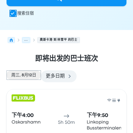
搜索住宿
...
奧斯卡港 到 林雪平 的巴士
即将出发的巴士班次
周三, 8月12日
更多日期
从 奧斯卡港 发往 林雪平 的接下来几班发车，日期为 8月12
运营方
车辆类型
出发时间
出发地点
行程时长
到达时间
到达
巴士
下午4:00
下午9:50
Oskarshamn
Linkoping
5h 50m
Bussterminalen