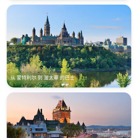
从 蒙特利尔 到 渥太華 的巴士