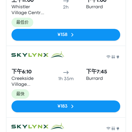
上午11:00
下午1:00
Whistler
Burrard
2h
Village Centre
(Gateway
最低价
Loop)
¥158
巴士
下午6:10
下午7:45
Creekside
Burrard
1h 35m
Village
(Whistler)
最快
¥183
巴士