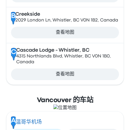
Creekside
B
2029 London Ln, Whistler, BC V0N 1B2, Canada
查看地图
Cascade Lodge - Whistler, BC
C
4315 Northlands Blvd, Whistler, BC V0N 1B0,
Canada
查看地图
Vancouver 的车站
A
温哥华机场