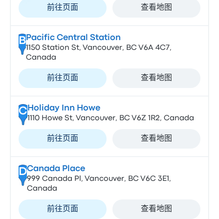
前往页面
查看地图
Pacific Central Station
B
1150 Station St, Vancouver, BC V6A 4C7,
Canada
前往页面
查看地图
Holiday Inn Howe
C
1110 Howe St, Vancouver, BC V6Z 1R2, Canada
前往页面
查看地图
Canada Place
D
999 Canada Pl, Vancouver, BC V6C 3E1,
Canada
前往页面
查看地图