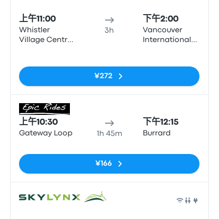
上午11:00
下午2:00
Whistler
Vancouver
3h
Village Centre
International
(Gateway
Airport
无标签
Loop)
¥272
巴士
上午10:30
下午12:15
Gateway Loop
Burrard
1h 45m
无标签
¥166
巴士