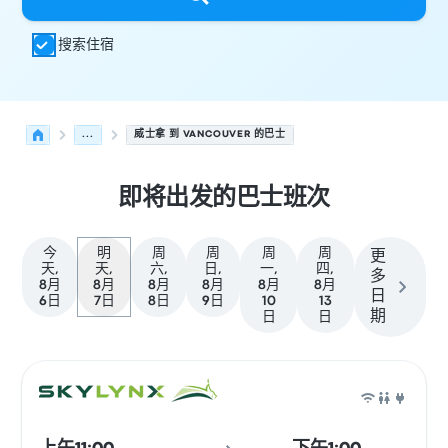
搜索住宿
...
威士拿 到 VANCOUVER 的巴士
即将出发的巴士班次
今
明
周
周
周
周
更
天,
天,
六,
日,
一,
四,
多
8月
8月
8月
8月
8月
8月
日
6日
7日
8日
9日
10
13
期
日
日
从 威士拿 发往 Vancouver 的接下来几班发车，日期为 8月7
运营方
车辆类型
出发时间
出发地点
行程时长
到达时间
到达
巴士