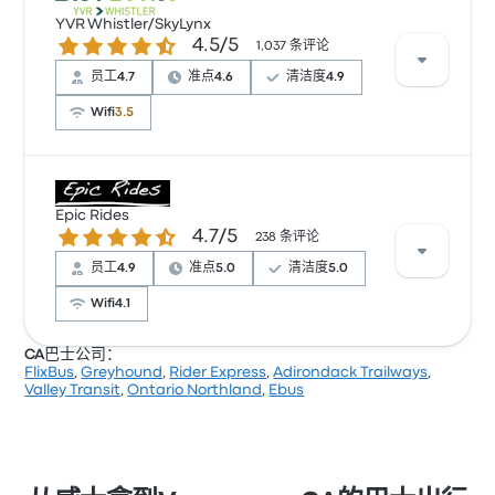
YVR Whistler/SkyLynx
4.5 / 5 星
4.5/5
1,037 条评论
员工
4.7
准点
4.6
清洁度
4.9
Wifi
3.5
根据 247 条评论，YVR Whistler/SkyLynx 提供的本行程
被评为 4.5 颗星。旅客对 清洁度 和 座位 特别满意，但也
Epic Rides
4.7 / 5 星
4.7/5
有旅客抱怨 无线上网。 YVR Whistler/SkyLynx 在此路线
238 条评论
提供的票价为 ¥179 起
员工
4.9
准点
5.0
清洁度
5.0
Wifi
4.1
CA巴士公司：
FlixBus
,
Greyhound
,
Rider Express
,
Adirondack Trailways
,
根据 85 条评论，Epic Rides 提供的本行程被评为 4.7 颗
Valley Transit
,
Ontario Northland
,
Ebus
星。旅客对 及时性 和 温度 特别满意，但也有旅客抱怨
无线上网。 Epic Rides 在此路线提供的票价为 ¥187 起