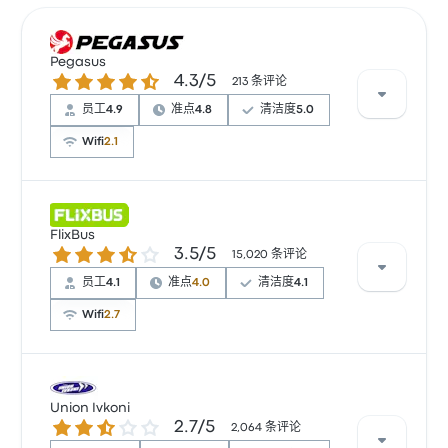
Pegasus
4.3 / 5 星
4.3/5
213 条评论
员工
4.9
准点
4.8
清洁度
5.0
Wifi
2.1
根据 49 条评论，Pegasus 提供的本行程被评为 4.6 颗
星。旅客对 员工 和 清洁度 特别满意，但也有旅客抱怨
FlixBus
3.5 / 5 星
3.5/5
无线上网。 Pegasus 在此路线提供的票价为 ¥91 起
15,020 条评论
员工
4.1
准点
4.0
清洁度
4.1
Wifi
2.7
根据 15020 条评论，该公司在 Busbud 上被评为 3.5 颗
星。旅客对 车票资源 和 温度 特别满意，但对 无线上网
Union Ivkoni
2.7 / 5 星
2.7/5
经常有所抱怨。 FlixBus 在此路线提供的票价为 ¥58 起
2,064 条评论