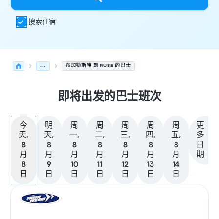
搜索住宿
...
布加勒斯特 到 RUSE 的巴士
即将出发的巴士班次
今
明
周
周
周
周
周
更
天,
天,
一,
二,
三,
四,
五,
多
8
8
8
8
8
8
8
日
月
月
月
月
月
月
月
期
8
9
10
11
12
13
14
日
日
日
日
日
日
日
从 布加勒斯特 发往 Ruse 的接下来几班发车，日期为 8月8日
运营方
车辆类型
出发时间
出发地点
行程时长
到达时间
到达
巴士