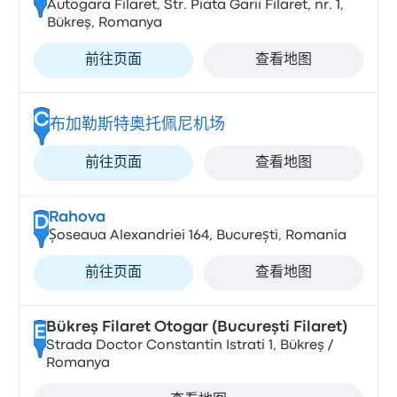
Autogara Filaret, Str. Piata Garii Filaret, nr. 1,
Bükreş, Romanya
前往页面
查看地图
C
布加勒斯特奥托佩尼机场
前往页面
查看地图
Rahova
D
Șoseaua Alexandriei 164, București, Romania
前往页面
查看地图
Bükreş Filaret Otogar (Bucureşti Filaret)
E
Strada Doctor Constantin Istrati 1, Bükreş /
Romanya