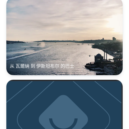
从 瓦爾納 到 伊斯坦布尔 的巴士