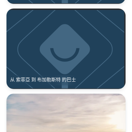
从 索菲亞 到 布加勒斯特 的巴士