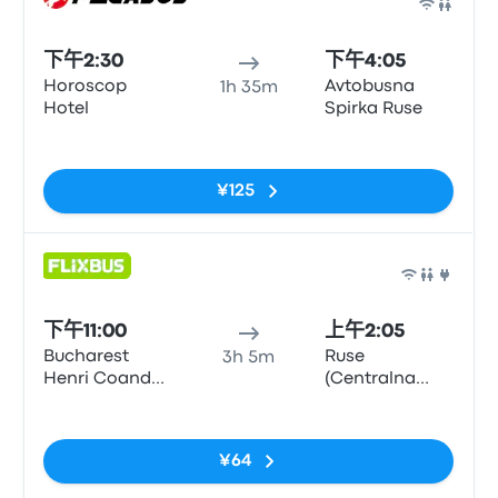
巴士
下午2:30
下午4:05
Horoscop
Avtobusna
1h 35m
Hotel
Spirka Ruse
无标签
¥125
巴士
下午11:00
上午2:05
Bucharest
Ruse
3h 5m
Henri Coanda
(Centralna
Airport
Avtogara)
无标签
¥64