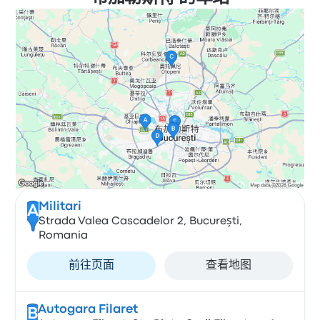
Militari
A
Strada Valea Cascadelor 2, București,
Romania
前往页面
查看地图
Autogara Filaret
B