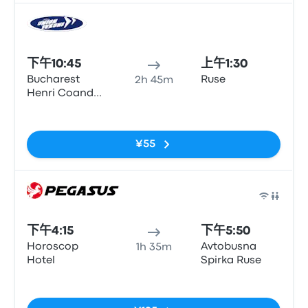
巴士
下午10:45
上午1:30
Bucharest
Ruse
2h 45m
Henri Coanda
Airport Arrival
无标签
Terminal
¥55
巴士
下午4:15
下午5:50
Horoscop
Avtobusna
1h 35m
Hotel
Spirka Ruse
无标签