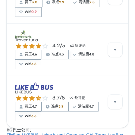
员工
3.0
准点
2.9
清洁度
2.8
Wifi
0.9
根据 2064 条评论，该公司在 Busbud 上被评为 2.7 颗
星。旅客对 车票资源 和 出发地点 特别满意，但对 无线
Traventuria
4.2 / 5 星
4.2/5
上网 经常有所抱怨。 Union Ivkoni 在此路线提供的票价
63 条评论
为 ¥33 起
员工
4.6
准点
4.3
清洁度
4.8
Wifi
3.8
根据 63 条评论，该公司在 Busbud 上被评为 4.2 颗星。
旅客对 清洁度 和 车票资源 特别满意，但对 电源插座 经
LIKEBUS
3.7 / 5 星
3.7/5
常有所抱怨。 Traventuria 在此路线提供的票价为 ¥456
29 条评论
起
员工
4.7
准点
3.9
清洁度
4.7
Wifi
3.6
BG巴士公司：