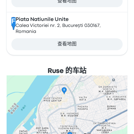
查看地图
Piata Natiunile Unite
F
Calea Victoriei nr. 2, București 030167,
Romania
查看地图
Ruse 的车站