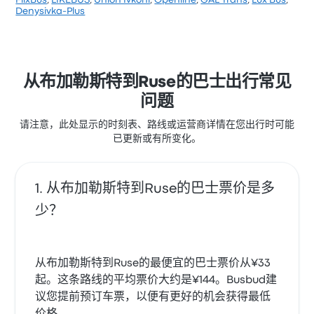
FlixBus
,
LIKEBUS
,
Union Ivkoni
,
Openline
,
GAL Trans
,
Lux Bus
,
根据 29 条评论，该公司在 Busbud 上被评为 3.7 颗星。
Denysivka-Plus
旅客对 车票资源 和 员工 特别满意，但对 无线上网 经常
有所抱怨。 LIKEBUS 在此路线提供的票价为 ¥160 起
从布加勒斯特到Ruse的巴士出行常见
问题
请注意，此处显示的时刻表、路线或运营商详情在您出行时可能
已更新或有所变化。
从布加勒斯特到Ruse的巴士票价是多
少？
从布加勒斯特到Ruse的最便宜的巴士票价从¥33
起。这条路线的平均票价大约是¥144。Busbud建
议您提前预订车票，以便有更好的机会获得最低