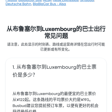
FlixBus
,
BlaBlaCar Bus
,
ALSA
,
Rede Expressos
,
Sindbad
,
根据 13 条评论，该公司在 Busbud 上被评为 4.3 颗星。
Deutsche Bahn
,
BlaBlaCar Bus - Alsa
旅客对 员工 和 及时性 特别满意，但对 无线上网 经常有
所抱怨。 Top Bus 在此路线提供的票价为 ¥382 起
从布鲁塞尔到Luxembourg的巴士出行
常见问题
请注意，此处显示的时刻表、路线或运营商详情在您出行时可能
已更新或有所变化。
从布鲁塞尔到Luxembourg的巴士票
价是多少？
从布鲁塞尔到Luxembourg的最便宜的巴士票价
从¥122起。这条路线的平均票价大约是¥193。
Busbud建议您提前预订车票，以便有更好的机会