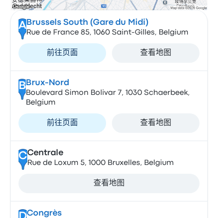
Brussels South (Gare du Midi)
A
Rue de France 85, 1060 Saint-Gilles, Belgium
前往页面
查看地图
Brux-Nord
B
Boulevard Simon Bolivar 7, 1030 Schaerbeek,
Belgium
前往页面
查看地图
Centrale
C
Rue de Loxum 5, 1000 Bruxelles, Belgium
查看地图
Congrès
D