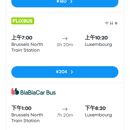
¥160
巴士
上午7:00
上午10:20
Brussels North
Luxembourg
3h 20m
Train Station
无标签
¥204
巴士
下午1:00
下午8:20
Brussels North
Luxembourg
7h 20m
Train Station
无标签