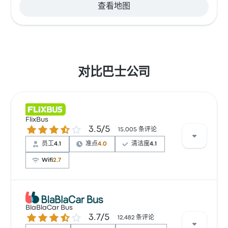
查看地图
对比巴士公司
FlixBus
3.5 / 5 星
3.5/5
15,005 条评论
员工
4.1
准点
4.0
清洁度
4.1
Wifi
2.7
根据 15005 条评论，该公司在 Busbud 上被评为 3.5 颗
星。旅客对 车票资源 和 温度 特别满意，但对 无线上网
BlaBlaCar Bus
3.7 / 5 星
3.7/5
经常有所抱怨。 FlixBus 在此路线提供的票价为 ¥131 起
12,482 条评论