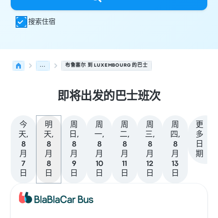
搜索住宿
...
布鲁塞尔 到 LUXEMBOURG 的巴士
即将出发的巴士班次
今
明
周
周
周
周
周
更
天,
天,
日,
一,
二,
三,
四,
多
8
8
8
8
8
8
8
日
月
月
月
月
月
月
月
期
7
8
9
10
11
12
13
日
日
日
日
日
日
日
从 布鲁塞尔 发往 Luxembourg 的接下来几班发车，日期为 
运营方
车辆类型
出发时间
出发地点
行程时长
到达时间
到达
巴士