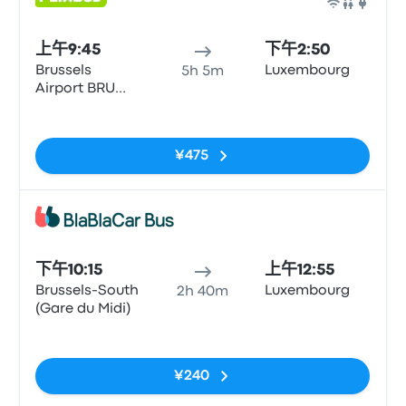
巴士
上午9:45
下午2:50
Brussels
Luxembourg
5h 5m
Airport BRU
(Parking P14)
无标签
¥475
巴士
下午10:15
上午12:55
Brussels-South
Luxembourg
2h 40m
(Gare du Midi)
无标签
¥240