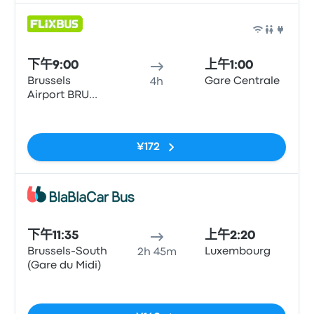
巴士
下午9:00
上午1:00
Brussels
Gare Centrale
4h
Airport BRU
(Parking P14)
无标签
¥172
巴士
下午11:35
上午2:20
Brussels-South
Luxembourg
2h 45m
(Gare du Midi)
无标签