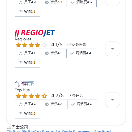
员工
4.3
准点
3.7
清洁度
4.3
Wifi
2.6
根据 12482 条评论，该公司在 Busbud 上被评为 3.7 颗
星。旅客对 车票资源 和 温度 特别满意，但对 无线上网
RegioJet
4.1 / 5 星
4.1/5
经常有所抱怨。 BlaBlaCar Bus 在此路线提供的票价为
1,102 条评论
¥125 起
员工
4.5
准点
4.1
清洁度
4.4
Wifi
3.8
根据 1102 条评论，该公司在 Busbud 上被评为 4.1 颗
星。旅客对 员工 和 出发地点 特别满意，但对 无线上网
Top Bus
4.3 / 5 星
4.3/5
经常有所抱怨。 RegioJet 在此路线提供的票价为 ¥122
13 条评论
起
员工
4.6
准点
4.6
清洁度
4.6
Wifi
2.5
LU巴士公司：