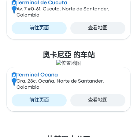
Terminal de Cucuta
A
Av. 7 #0-61, Cúcuta, Norte de Santander,
Colombia
前往页面
查看地图
奧卡尼亞 的车站
Terminal Ocaña
A
Cra. 28c, Ocaña, Norte de Santander,
Colombia
前往页面
查看地图