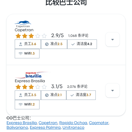
比较巴士公司
Copetran
2.9 / 5 星
2.9/5
1,068 条评论
员工
3.6
准点
2.5
清洁度
4.2
Wifi
1.3
根据 1068 条评论，该公司在 Busbud 上被评为 2.9 颗
星。旅客对 座位 和 出发地点 特别满意，但对 无线上网
Expreso Brasilia
3.1 / 5 星
3.1/5
经常有所抱怨。 Copetran 在此路线提供的票价为 ¥116
2,076 条评论
起
员工
3.5
准点
2.1
清洁度
3.7
Wifi
1.2
CO巴士公司：
Expreso Brasilia
,
Copetran
,
Rapido Ochoa
,
Coomotor
,
根据 2076 条评论，该公司在 Busbud 上被评为 3.1 颗
Bolivariano
,
Expreso Palmira
,
Unitransco
星。旅客对 座位 和 车票资源 特别满意，但对 无线上网