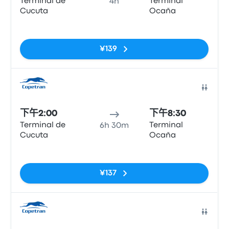
Terminal de
Terminal
4h
Cucuta
Ocaña
无标签
¥139
巴士
下午2:00
下午8:30
Terminal de
Terminal
6h 30m
Cucuta
Ocaña
无标签
¥137
巴士