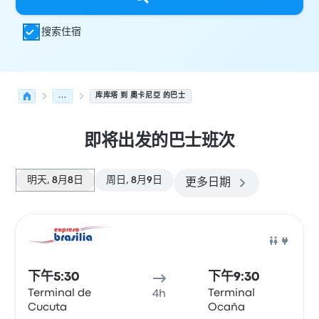
搜索住宿
...
库库塔 到 奧卡尼亞 的巴士
即将出发的巴士班次
明天, 8月8日
周日, 8月9日
更多日期
从 库库塔 发往 奧卡尼亞 的接下来几班发车，日期为 8月8日
运营方
车辆类型
出发时间
出发地点
行程时长
到达时间
到达
巴士
下午5:30
下午9:30
Terminal de
Terminal
4h
Cucuta
Ocaña