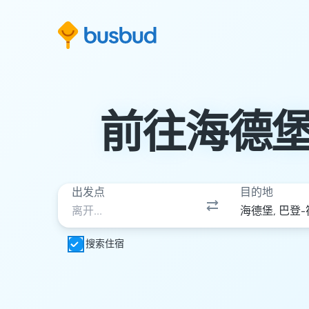
跳至搜索表单
跳至内容
跳至页脚
前往海德
出发点
目的地
搜索住宿