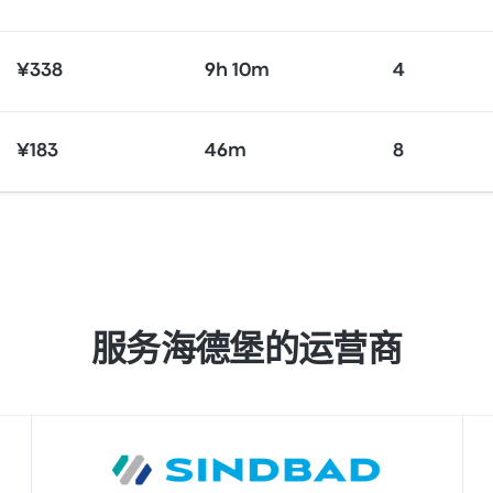
¥338
9h 10m
4
¥183
46m
8
服务海德堡的运营商