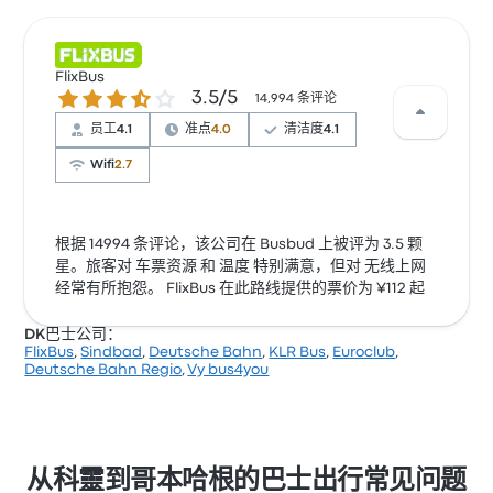
FlixBus
3.5 / 5 星
3.5/5
14,994 条评论
员工
4.1
准点
4.0
清洁度
4.1
Wifi
2.7
根据 14994 条评论，该公司在 Busbud 上被评为 3.5 颗
星。旅客对 车票资源 和 温度 特别满意，但对 无线上网
经常有所抱怨。 FlixBus 在此路线提供的票价为 ¥112 起
DK巴士公司：
FlixBus
,
Sindbad
,
Deutsche Bahn
,
KLR Bus
,
Euroclub
,
Deutsche Bahn Regio
,
Vy bus4you
从科靈到哥本哈根的巴士出行常见问题