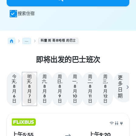
搜索住宿
...
科靈 到 哥本哈根 的巴士
即将出发的巴士班次
今
明
周
周
周
周
周
更
天,
天,
六,
日,
一,
二,
三,
多
8
8
8
8
8
8
8
日
月
月
月
月
月
月
月
期
6
7
8
9
10
11
12
日
日
日
日
日
日
日
从 科靈 发往 哥本哈根 的接下来几班发车，日期为 8月7日
运营方
车辆类型
出发时间
出发地点
行程时长
到达时间
到达
巴士
上午5:55
上午9:20