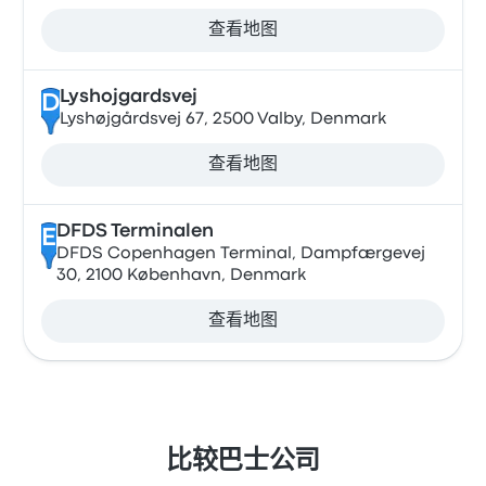
查看地图
Lyshojgardsvej
D
Lyshøjgårdsvej 67, 2500 Valby, Denmark
查看地图
DFDS Terminalen
E
DFDS Copenhagen Terminal, Dampfærgevej
30, 2100 København, Denmark
查看地图
比较巴士公司