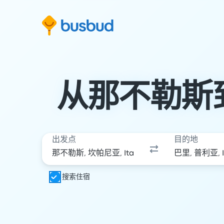
跳至搜索表单
跳至内容
跳至页脚
从那不勒斯
出发点
目的地
搜索住宿