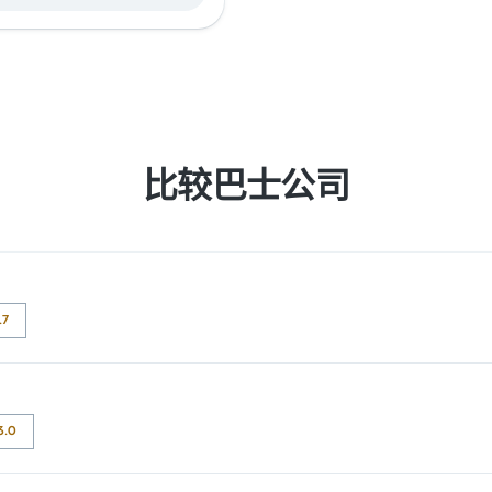
比较巴士公司
.7
评为 3.5 颗星。旅客对 车票资源 和 温度 特别满意，但对 无线上网
3.0