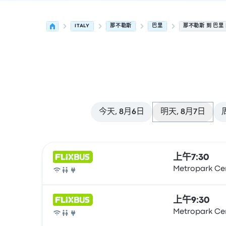
ITALY
那不勒斯
巴里
那不勒斯 到 巴里
今天, 8月6日
明天, 8月7日
从 那不勒斯 发往 巴里 的接下来几班发车，日期为 8
运营方
车辆类型
出发时间
出发地点
行程时长
到达时
上午7:30
Metropark Ce
巴士
上午9:30
Metropark Ce
巴士