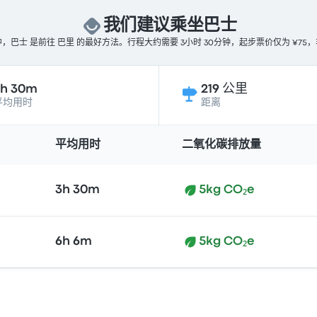
我们建议乘坐巴士
巴士 是前往 巴里 的最好方法。行程大约需要 3小时 30分钟，起步票价仅为 ¥7
3h 30m
219 公里
平均用时
距离
平均用时
二氧化碳排放量
3h 30m
5kg CO₂e
6h 6m
5kg CO₂e