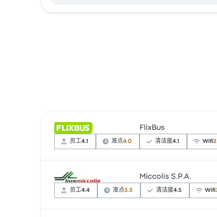
FlixBus
员工
4.1
准点
4.0
清洁度
4.1
Wifi
2
Miccolis S.P.A.
根据 14991 条评论，该公司在 Busbud 上被
¥86 起
员工
4.4
准点
3.5
清洁度
4.5
Wifi