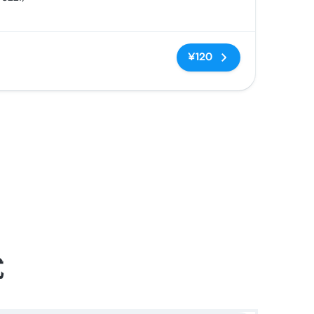
, Bari
无标签
¥120
式