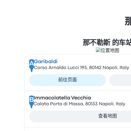
那不勒斯 的车
Garibaldi
A
Corso Arnaldo Lucci 195, 80142 Napoli, Italy
前往页面
Immacolatella Vecchia
B
Calata Porta di Massa, 80133 Napoli, Italy
查看地图