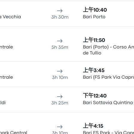
上午10:40
a Vecchia
Bari Porto
3h 30m
上午11:50
ntrale
Bari (Porto) - Corso A
5h 35m
de Tullio
上午3:45
ntrale
Bari (FS Park Via Capru
3h 10m
下午12:40
ldi
Bari Sottovia Quintino
3h 25m
上午4:15
park Central
Bari FS Park - Via Capr
3h 10m