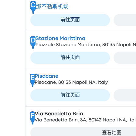
C
那不勒斯机场
前往页面
Stazione Marittima
D
Piazzale Stazione Marittima, 80133 Napoli NA
前往页面
Pisacane
E
Pisacane, 80133 Napoli NA, Italy
前往页面
Via Benedetto Brin
F
Via Benedetto Brin, 3A, 80142 Napoli NA, Ital
查看地图