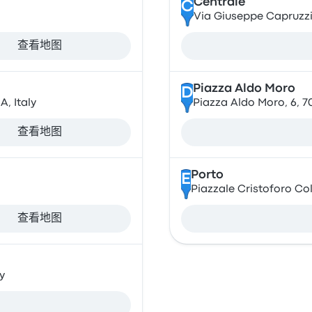
Centrale
C
Via Giuseppe Capruzzi, 
查看地图
Piazza Aldo Moro
D
, Italy
Piazza Aldo Moro, 6, 70
查看地图
Porto
E
Piazzale Cristoforo Col
查看地图
y