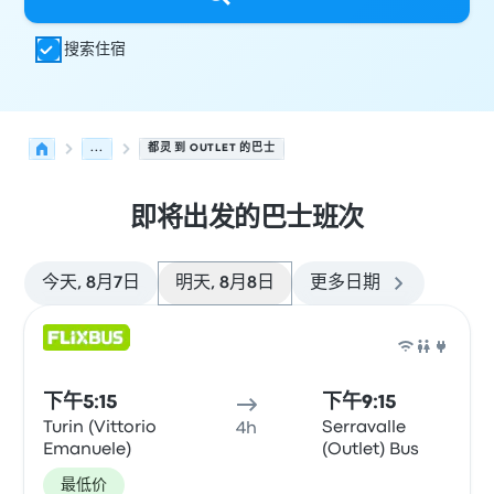
搜索住宿
...
都灵 到 OUTLET 的巴士
即将出发的巴士班次
今天, 8月7日
明天, 8月8日
更多日期
从 都灵 发往 Outlet 的接下来几班发车，日期为 8月8日
运营方
车辆类型
出发时间
出发地点
行程时长
到达时间
到达
巴士
下午5:15
下午9:15
Turin (Vittorio
Serravalle
4h
Emanuele)
(Outlet) Bus
最低价