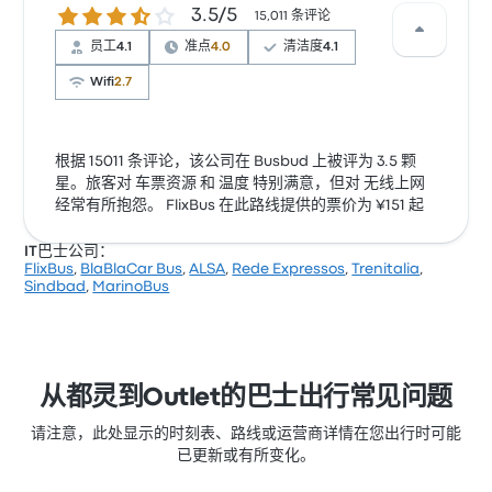
3.5 / 5 星
3.5/5
15,011 条评论
员工
4.1
准点
4.0
清洁度
4.1
Wifi
2.7
根据 15011 条评论，该公司在 Busbud 上被评为 3.5 颗
星。旅客对 车票资源 和 温度 特别满意，但对 无线上网
经常有所抱怨。 FlixBus 在此路线提供的票价为 ¥151 起
IT巴士公司：
FlixBus
,
BlaBlaCar Bus
,
ALSA
,
Rede Expressos
,
Trenitalia
,
Sindbad
,
MarinoBus
从都灵到Outlet的巴士出行常见问题
请注意，此处显示的时刻表、路线或运营商详情在您出行时可能
已更新或有所变化。