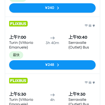
¥240
巴士
上午7:00
上午10:40
Turin (Vittorio
Serravalle
3h 40m
Emanuele)
(Outlet) Bus
最快
¥248
巴士
上午5:30
上午9:30
Turin (Vittorio
Serravalle
4h
Emanuele)
(Outlet) Bus