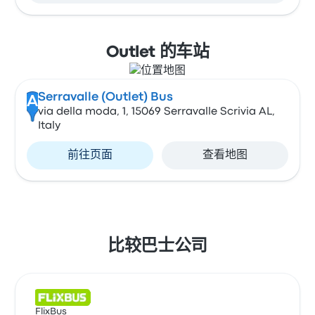
Outlet 的车站
Serravalle (Outlet) Bus
A
via della moda, 1, 15069 Serravalle Scrivia AL,
Italy
前往页面
查看地图
比较巴士公司
FlixBus