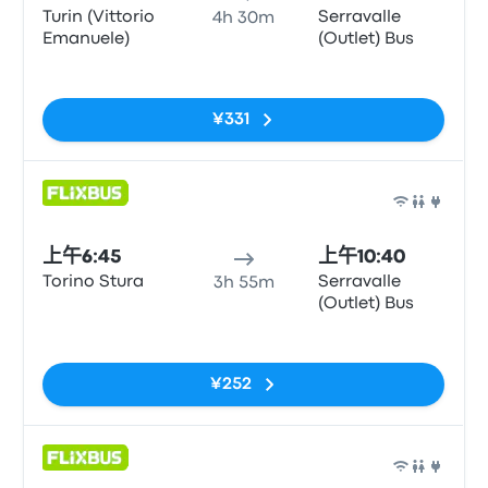
Turin (Vittorio
Serravalle
4h 30m
Emanuele)
(Outlet) Bus
无标签
¥331
巴士
上午6:45
上午10:40
Torino Stura
Serravalle
3h 55m
(Outlet) Bus
无标签
¥252
巴士