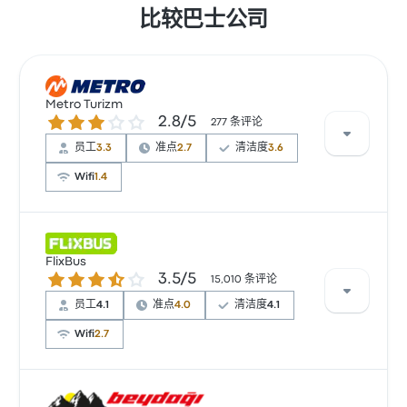
比较巴士公司
Metro Turizm
2.8 / 5 星
2.8/5
277 条评论
员工
3.3
准点
2.7
清洁度
3.6
Wifi
1.4
根据 277 条评论，该公司在 Busbud 上被评为 2.8 颗
星。旅客对 出发地点 和 车票资源 特别满意，但对 无线
FlixBus
3.5 / 5 星
3.5/5
上网 经常有所抱怨。 Metro Turizm 在此路线提供的票价
15,010 条评论
为 ¥128 起
员工
4.1
准点
4.0
清洁度
4.1
Wifi
2.7
根据 15010 条评论，该公司在 Busbud 上被评为 3.5 颗