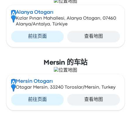
Alanya Otogarı
A
Kızlar Pınarı Mahallesi, Alanya Otogarı, 07460
Alanya/Antalya, Türkiye
前往页面
查看地图
Mersin 的车站
Mersin Otogarı
A
Otogar Mersin, 33240 Toroslar/Mersin, Turkey
前往页面
查看地图