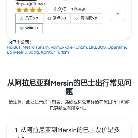
Beydağı Turizm
星。旅客对 车票资源 和 温度 特别满意，但对 无线上网
4.2 / 5 星
4.2/5
经常有所抱怨。 FlixBus 在此路线提供的票价为 ¥146 起
7 条评论
员工
5.0
准点
5.0
清洁度
5.0
Wifi
0.0
TR巴士公司：
FlixBus
,
Metro Turizm
,
Pamukkale Turizm
,
LIKEBUS
,
Openline
,
根据 7 条评论，该公司在 Busbud 上被评为 4.2 颗星。旅
Balıkesir Uludağ
,
Kontur Turizm
客对 员工 和 及时性 特别满意，但对 无线上网 经常有所
抱怨。 Beydağı Turizm 在此路线提供的票价为 ¥135 起
从阿拉尼亚到Mersin的巴士出行常见问
题
请注意，此处显示的时刻表、路线或运营商详情在您出行时可能
已更新或有所变化。
从阿拉尼亚到Mersin的巴士票价是多