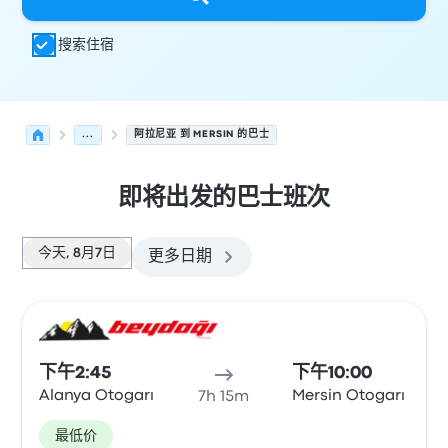
搜索住宿
...
阿拉尼亚 到 MERSIN 的巴士
即将出发的巴士班次
今天, 8月7日
更多日期
从 阿拉尼亚 发往 Mersin 的接下来几班发车，日期为 8月7日
运营方
车辆类型
出发时间
出发地点
行程时长
到达时间
到达
巴士
下午2:45
下午10:00
Alanya Otogarı
Mersin Otogarı
7h 15m
最低价