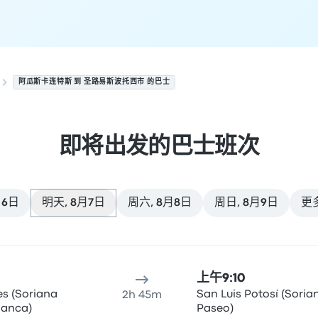
阿瓜斯卡连特斯 到 圣路易斯波托西市 的巴士
即将出发的巴士班次
月6日
明天, 8月7日
周六, 8月8日
周日, 8月9日
更
来几班发车，日期为 8月7日
间
到达地点
推荐
价格和预订链接
上午9:10
es (Soriana
San Luis Potosí (Sorian
2h 45m
lanca)
Paseo)