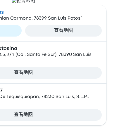
es
mián Carmona, 78399 San Luis Potosí
查看地图
otosina
5, s/n (Col. Santa Fe Sur), 78390 San Luis
查看地图
7
De Tequisquiapan, 78230 San Luis, S.L.P.,
查看地图