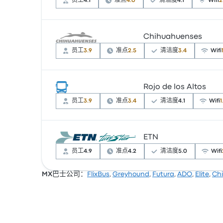
员工
4.1
准点
4.0
清洁度
4.1
Wifi
2
Chihuahuenses
根据 14994 条评论，该公司在 Busbud 上被
¥109 起
员工
3.9
准点
2.5
清洁度
3.4
Wifi
Rojo de los Altos
根据 177 条评论，该公司在 Busbud 上被评为
价为 ¥201 起
员工
3.9
准点
3.4
清洁度
4.1
Wifi
1
ETN
根据 28 条评论，该公司在 Busbud 上被评为 2
票价为 ¥154 起
员工
4.9
准点
4.2
清洁度
5.0
Wifi
MX巴士公司：
FlixBus
,
Greyhound
,
Futura
,
ADO
,
Elite
,
Ch
根据 234 条评论，该公司在 Busbud 上被评为