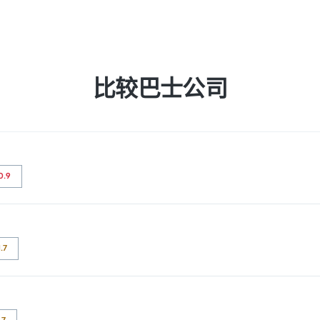
比较巴士公司
a
0.9
2.4 颗星。旅客对 出发地点 和 车票资源 特别满意，但对 无线上网 经常有
1.7
为 3.4 颗星。旅客对 座位 和 出发地点 特别满意，但对 无线上网 