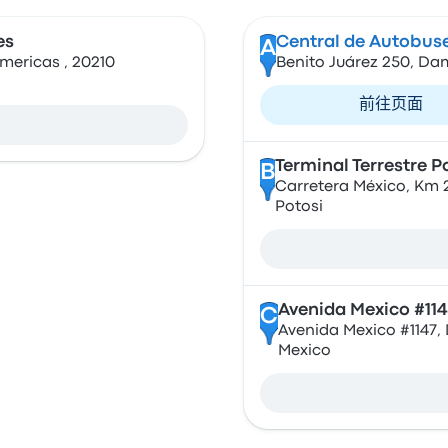
es
Central de Autobus
A
mericas , 20210
Benito Juárez 250, Da
前往页面
Terminal Terrestre P
B
Carretera México, Km 2.
Potosi
Avenida Mexico #114
C
Avenida Mexico #1147, 
Mexico