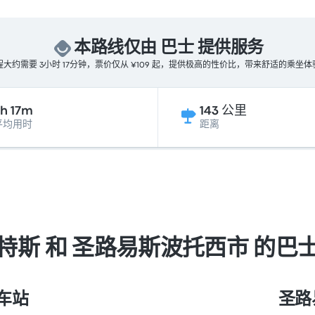
本路线仅由 巴士 提供服务
程大约需要 3小时 17分钟，票价仅从 ¥109 起，提供极高的性价比，带来舒适的乘坐体
h 17m
143 公里
平均用时
距离
特斯 和 圣路易斯波托西市 的巴
车站
圣路