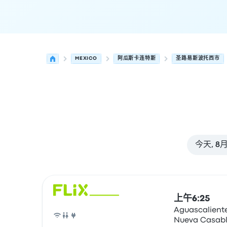
MEXICO
阿瓜斯卡连特斯
圣路易斯波托西市
今天, 8
从 阿瓜斯卡连特斯 发往 圣路易斯波托西市 的接下
运营方
车辆类型
出发时间
出发地点
行程时长
到达时
上午6:25
Aguascalient
Nueva Casab
巴士