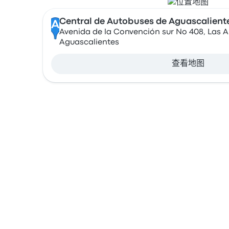
Central de Autobuses de Aguascalient
A
Avenida de la Convención sur No 408, Las A
Aguascalientes
查看地图