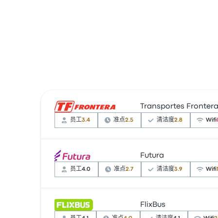
Transportes Fronter
员工
3.4
准点
2.5
清洁度
2.8
Wifi
Futura
根据 161 条评论，该公司在 Busbud 上被评为 
线提供的票价为 ¥154 起
员工
4.0
准点
2.7
清洁度
3.9
Wifi
FlixBus
根据 818 条评论，该公司在 Busbud 上被评
¥201 起