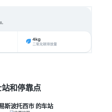
验。
4kg
二氧化碳排放量
士站和停靠点
易斯波托西市 的车站