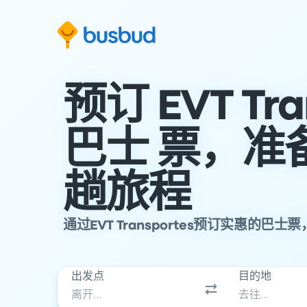
跳至搜索表单
跳至内容
跳至页脚
预订 EVT Tra
巴士 票，准
趟旅程
通过EVT Transportes预订实惠的
出发点
目的地