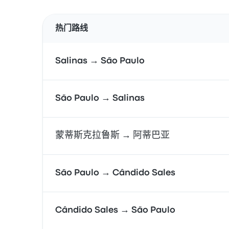
热门路线
Salinas → São Paulo
São Paulo → Salinas
蒙蒂斯克拉鲁斯 → 阿蒂巴亚
São Paulo → Cândido Sales
Cândido Sales → São Paulo