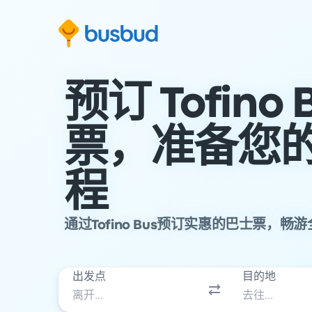
跳至搜索表单
跳至内容
跳至页脚
预订 Tofino 
票，准备您
程
通过Tofino Bus预订实惠的巴士票，
出发点
目的地