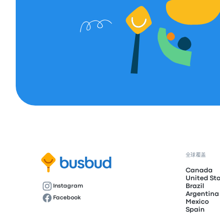
全球覆盖
Canada
United St
Brazil
Instagram
Argentina
Facebook
Mexico
Spain