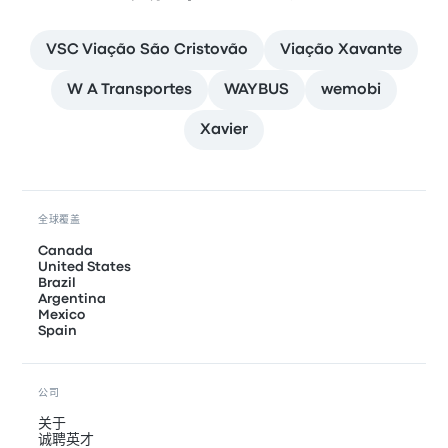
VSC Viação São Cristovão
Viação Xavante
W A Transportes
WAYBUS
wemobi
Xavier
全球覆盖
Canada
United States
Brazil
Argentina
Mexico
Spain
公司
关于
诚聘英才