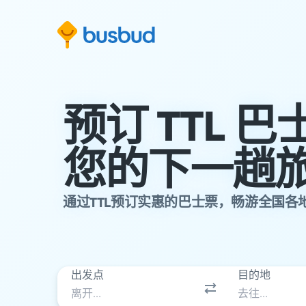
跳至搜索表单
跳至内容
跳至页脚
预订 TTL 
您的下一趟
通过TTL预订实惠的巴士票，畅游全国各
出发点
目的地