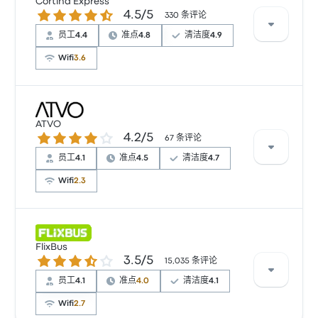
Cortina Express
4.5 / 5 星
4.5/5
330 条评论
员工
4.4
准点
4.8
清洁度
4.9
Wifi
3.6
根据 86 条评论，Cortina Express 提供的本行程被评为
4.5 颗星。旅客对 及时性 和 清洁度 特别满意，但也有旅
ATVO
4.2 / 5 星
4.2/5
客抱怨 无线上网。 Cortina Express 在此路线提供的票
67 条评论
价为 ¥242 起
员工
4.1
准点
4.5
清洁度
4.7
Wifi
2.3
根据 67 条评论，该公司在 Busbud 上被评为 4.2 颗星。
旅客对 温度 和 出发地点 特别满意，但对 无线上网 经常
FlixBus
3.5 / 5 星
3.5/5
有所抱怨。 ATVO 在此路线提供的票价为 ¥135 起
15,035 条评论
员工
4.1
准点
4.0
清洁度
4.1
Wifi
2.7