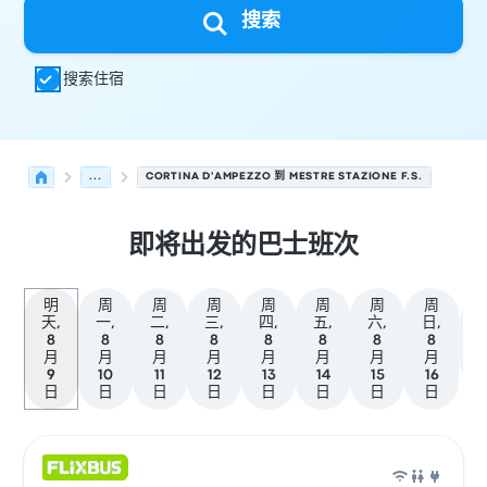
搜索
搜索住宿
...
CORTINA D'AMPEZZO 到 MESTRE STAZIONE F.S.
即将出发的巴士班次
明
周
周
周
周
周
周
周
天,
一,
二,
三,
四,
五,
六,
日,
8
8
8
8
8
8
8
8
月
月
月
月
月
月
月
月
9
10
11
12
13
14
15
16
日
日
日
日
日
日
日
日
从 Cortina d'Ampezzo 发往 威尼斯 的接下来几班发车，日
运营方
车辆类型
出发时间
出发地点
行程时长
到达时间
到达