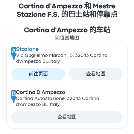
Cortina d'Ampezzo 和 Mestre
Stazione F.S. 的巴士站和停靠点
Cortina d'Ampezzo 的车站
Stazione
A
Via Guglielmo Marconi, 5, 32043 Cortina
d'Ampezzo BL, Italy
前往页面
查看地图
Cortina D Ampezzo
B
Cortina Autostazione, 32043 Cortina
d'Ampezzo BL, Italy
查看地图