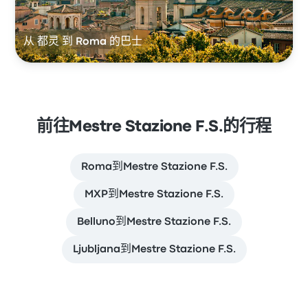
从 都灵 到 Roma 的巴士
前往Mestre Stazione F.S.的行程
Roma到Mestre Stazione F.S.
MXP到Mestre Stazione F.S.
Belluno到Mestre Stazione F.S.
Ljubljana到Mestre Stazione F.S.