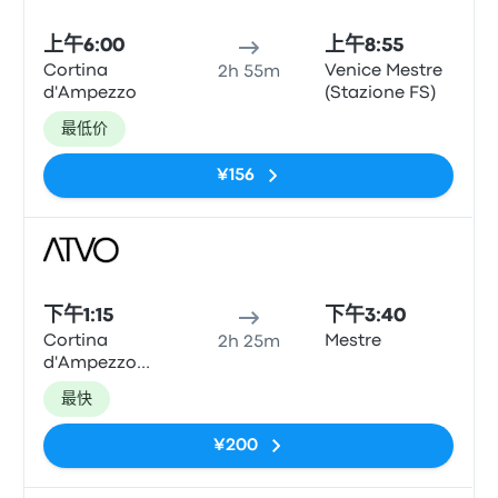
巴士
上午6:00
上午8:55
Cortina
Venice Mestre
2h 55m
d'Ampezzo
(Stazione FS)
最低价
¥156
巴士
下午1:15
下午3:40
Cortina
Mestre
2h 25m
d'Ampezzo
Piazza Roma
最快
¥200