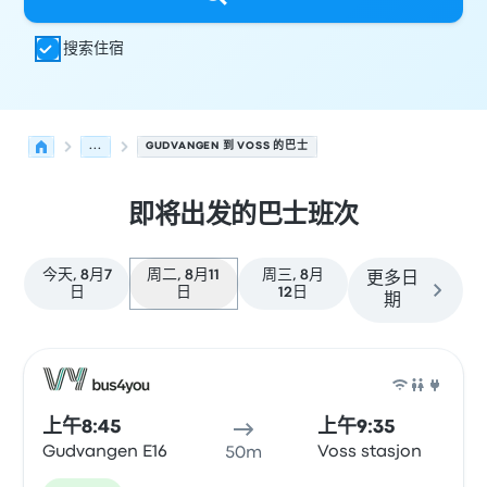
搜索住宿
...
GUDVANGEN 到 VOSS 的巴士
即将出发的巴士班次
今天, 8月7
周二, 8月11
周三, 8月
更多日
日
日
12日
期
从 Gudvangen 发往 Voss 的接下来几班发车，日期为 8月11
运营方
车辆类型
出发时间
出发地点
行程时长
到达时间
到达
巴士
上午8:45
上午9:35
Gudvangen E16
Voss stasjon
50m