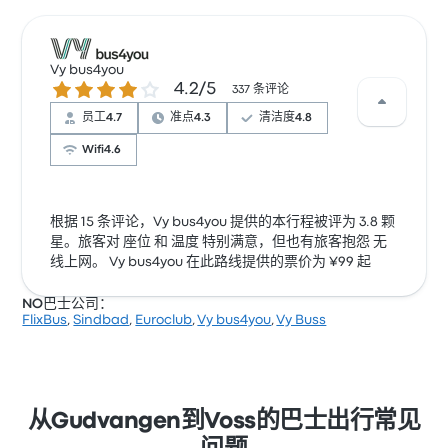
Vy bus4you
4.2 / 5 星
4.2/5
337 条评论
员工
4.7
准点
4.3
清洁度
4.8
Wifi
4.6
根据 15 条评论，Vy bus4you 提供的本行程被评为 3.8 颗
星。旅客对 座位 和 温度 特别满意，但也有旅客抱怨 无
线上网。 Vy bus4you 在此路线提供的票价为 ¥99 起
NO巴士公司：
FlixBus
,
Sindbad
,
Euroclub
,
Vy bus4you
,
Vy Buss
从Gudvangen到Voss的巴士出行常见