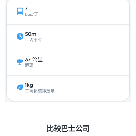
7
bus/天
50m
平均用时
37 公里
距离
1kg
二氧化碳排放量
比较巴士公司