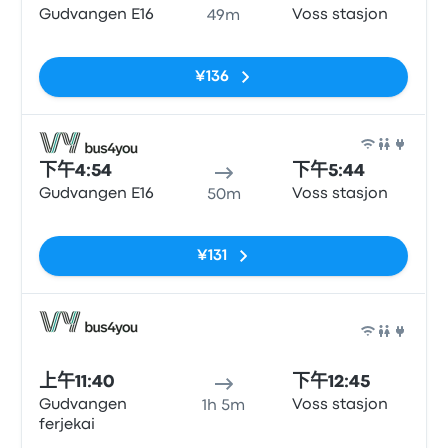
Gudvangen E16
Voss stasjon
49m
无标签
¥136
巴士
下午4:54
下午5:44
Gudvangen E16
Voss stasjon
50m
无标签
¥131
巴士
上午11:40
下午12:45
Gudvangen
Voss stasjon
1h 5m
ferjekai